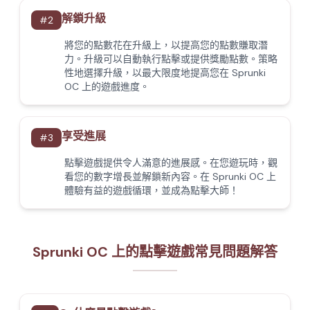
解鎖升級
#
2
將您的點數花在升級上，以提高您的點數賺取潛
力。升級可以自動執行點擊或提供獎勵點數。策略
性地選擇升級，以最大限度地提高您在 Sprunki
OC 上的遊戲進度。
享受進展
#
3
點擊遊戲提供令人滿意的進展感。在您遊玩時，觀
看您的數字增長並解鎖新內容。在 Sprunki OC 上
體驗有益的遊戲循環，並成為點擊大師！
Sprunki OC 上的點擊遊戲常見問題解答