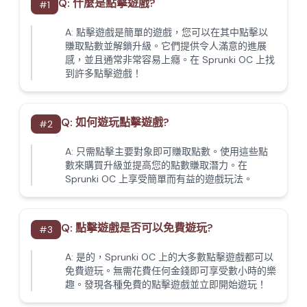
Q:
什麼是點擊遊戲?
#
1
A:
點擊遊戲是簡單的遊戲，您可以在其中點擊以
賺取點數並解鎖升級。它們提供令人滿意的進展
感，並且通常非常容易上癮。在 Sprunki OC 上找
到許多點擊遊戲！
Q:
如何遊玩點擊遊戲?
#
2
A:
只需點擊主要對象即可賺取點數。使用這些點
數來購買升級並提高您的點數賺取潛力。在
Sprunki OC 上享受簡單而有益的遊戲玩法。
Q:
點擊遊戲是否可以免費遊玩?
#
3
A:
是的，Sprunki OC 上的大多數點擊遊戲都可以
免費遊玩。無需花費任何金錢即可享受數小時的樂
趣。發現各種免費的點擊遊戲並立即開始遊玩！