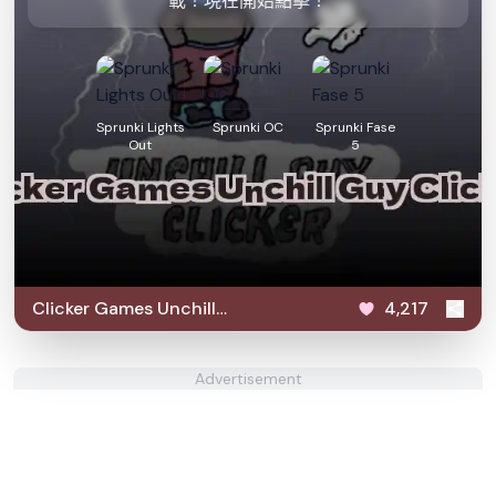
載！現在開始點擊！
Sprunki Lights
Sprunki OC
Sprunki Fase
Out
5
Clicker Games Unchill
4,217
Guy Clicker
Advertisement