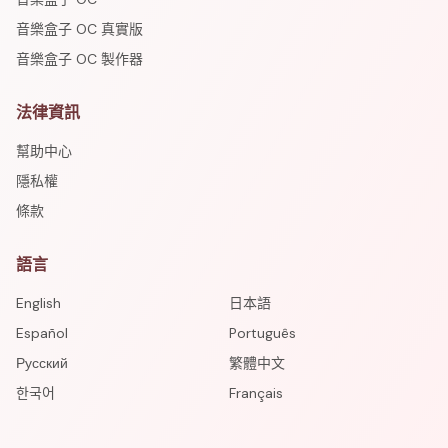
音樂盒子 OC 真實版
音樂盒子 OC 製作器
法律資訊
幫助中心
隱私權
條款
語言
English
日本語
Español
Português
Русский
繁體中文
한국어
Français