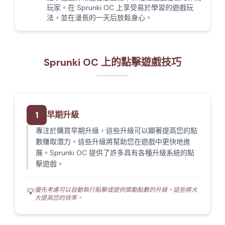
玩家。在 Sprunki OC 上享受易於學習的遊戲玩
法，並在漫長的一天后放鬆身心。
Sprunki OC 上的點擊遊戲技巧
1
早期升級
專注於購買早期升級，這些升級可以顯著提高您的點
數賺取潛力。這些升級將幫助您在遊戲中更快地進
展。Sprunki OC 提供了許多具有各種升級系統的點
擊遊戲。
優先考慮可以自動執行點擊或提供獎勵點數的升級。這些將大
💡
大提高您的效率。