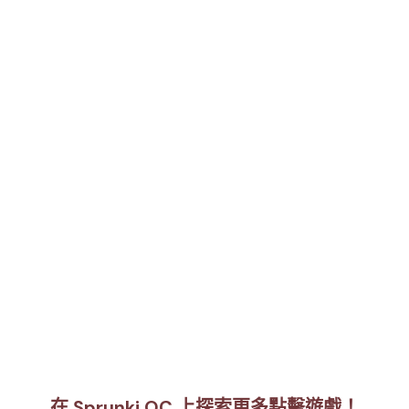
在 Sprunki OC 上探索更多點擊遊戲！