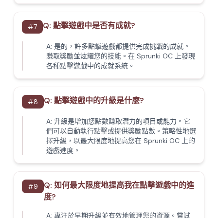
Q:
點擊遊戲中是否有成就?
#
7
A:
是的，許多點擊遊戲都提供完成挑戰的成就。
賺取獎勵並炫耀您的技能。在 Sprunki OC 上發現
各種點擊遊戲中的成就系統。
Q:
點擊遊戲中的升級是什麼?
#
8
A:
升級是增加您點數賺取潛力的項目或能力。它
們可以自動執行點擊或提供獎勵點數。策略性地選
擇升級，以最大限度地提高您在 Sprunki OC 上的
遊戲進度。
Q:
如何最大限度地提高我在點擊遊戲中的進
#
9
度?
A:
專注於早期升級並有效地管理您的資源。嘗試