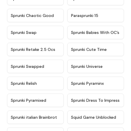
★
4.7
★
4.9
Sprunki Chaotic Good
Parasprunki 15
★
4.9
★
4.8
Sprunki Swap
Sprunki Babies With OC’s
★
4.6
★
5
Sprunki Retake 2.5 Ocs
Sprunki Cute Time
★
4.8
★
4.6
Sprunki Swapped
Sprunki Universe
★
4.8
★
4.4
Sprunki Relish
Sprunki Pyraminx
★
4.8
★
5
Sprunki Pyramixed
Sprunki Dress To Impress
★
4.4
★
4.6
Sprunki italian Brainbrot
Squid Game Unblocked