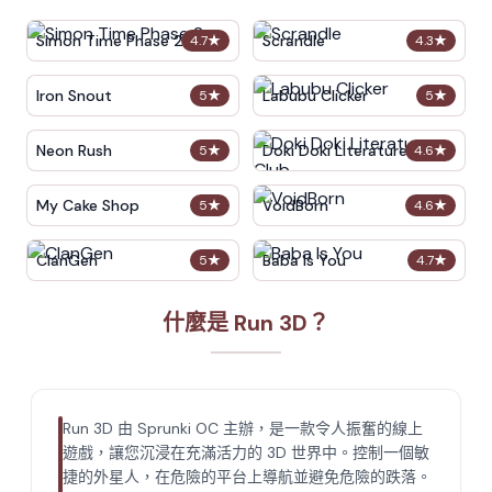
Simon Time Phase 2
Scrandle
4.7
★
4.3
★
Iron Snout
Labubu Clicker
5
★
5
★
Neon Rush
Doki Doki Literature Club
5
★
4.6
★
My Cake Shop
VoidBorn
5
★
4.6
★
ClanGen
Baba Is You
5
★
4.7
★
什麼是 Run 3D？
Run 3D 由 Sprunki OC 主辦，是一款令人振奮的線上
遊戲，讓您沉浸在充滿活力的 3D 世界中。控制一個敏
捷的外星人，在危險的平台上導航並避免危險的跌落。