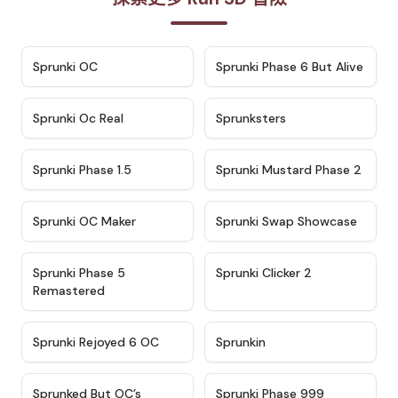
★
4.7
★
4.9
Sprunki OC
Sprunki Phase 6 But Alive
★
4.5
★
4.5
Sprunki Oc Real
Sprunksters
★
4.8
★
4.4
Sprunki Phase 1.5
Sprunki Mustard Phase 2
★
4.4
★
4.6
Sprunki OC Maker
Sprunki Swap Showcase
★
4.9
★
4.8
Sprunki Phase 5
Sprunki Clicker 2
Remastered
★
4.4
★
4.9
Sprunki Rejoyed 6 OC
Sprunkin
★
4.5
★
4.5
Sprunked But OC’s
Sprunki Phase 999