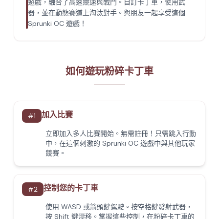
遊戲，融合了高速競速與戰鬥。自訂卡丁車，使用武
器，並在動態賽道上淘汰對手。與朋友一起享受這個
Sprunki OC 遊戲！
如何遊玩粉碎卡丁車
加入比賽
#
1
立即加入多人比賽開始。無需註冊！只需跳入行動
中，在這個刺激的 Sprunki OC 遊戲中與其他玩家
競賽。
控制您的卡丁車
#
2
使用 WASD 或箭頭鍵駕駛。按空格鍵發射武器，
按 Shift 鍵漂移。掌握這些控制，在粉碎卡丁車的