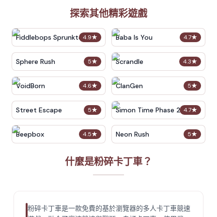
探索其他精彩遊戲
Fiddlebops Sprunkters
Baba Is You
4.9
★
4.7
★
Sphere Rush
Scrandle
5
★
4.3
★
VoidBorn
ClanGen
4.6
★
5
★
Street Escape
Simon Time Phase 2
5
★
4.7
★
Beepbox
Neon Rush
4.5
★
5
★
什麼是粉碎卡丁車？
粉碎卡丁車是一款免費的基於瀏覽器的多人卡丁車競速