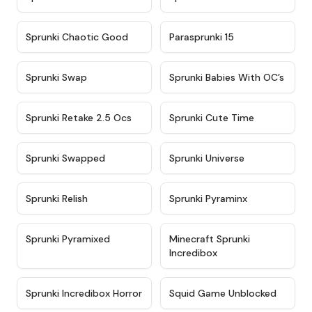
★
4.7
★
4.9
Sprunki Chaotic Good
Parasprunki 15
★
4.9
★
4.8
Sprunki Swap
Sprunki Babies With OC’s
★
4.6
★
5
Sprunki Retake 2.5 Ocs
Sprunki Cute Time
★
4.8
★
4.6
Sprunki Swapped
Sprunki Universe
★
4.8
★
4.4
Sprunki Relish
Sprunki Pyraminx
★
4.8
★
4.8
Sprunki Pyramixed
Minecraft Sprunki
Incredibox
★
4.3
★
4.6
Sprunki Incredibox Horror
Squid Game Unblocked