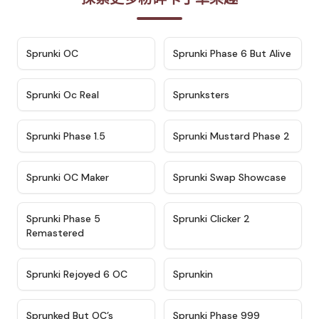
★
4.7
★
4.9
Sprunki OC
Sprunki Phase 6 But Alive
★
4.5
★
4.5
Sprunki Oc Real
Sprunksters
★
4.8
★
4.4
Sprunki Phase 1.5
Sprunki Mustard Phase 2
★
4.4
★
4.6
Sprunki OC Maker
Sprunki Swap Showcase
★
4.9
★
4.8
Sprunki Phase 5
Sprunki Clicker 2
Remastered
★
4.4
★
4.9
Sprunki Rejoyed 6 OC
Sprunkin
★
4.5
★
4.5
Sprunked But OC’s
Sprunki Phase 999