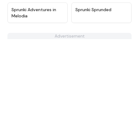
★
4.6
★
4.4
Sprunki Adventures in
Sprunki Sprunded
Melodia
Advertisement