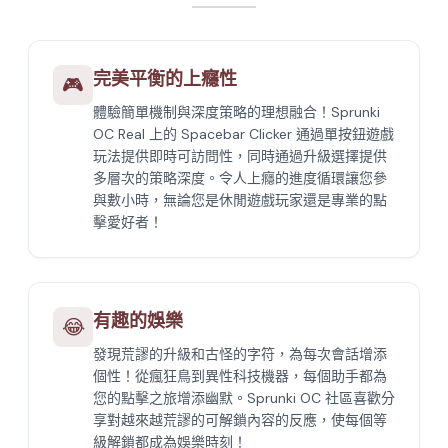
完美平衡的上癮性
🎮
體驗簡單機制與深度策略的理想融合！Sprunki
OC Real 上的 Spacebar Clicker 通過單按鈕遊戲
玩法提供即時可訪問性，同時通過升級選擇提供
多層次的策略深度。令人上癮的進度循環讓您參
與數小時，無論您是休閒遊戲玩家還是專業的點
擊愛好者！
有趣的娛樂
😂
發現荒謬的升級和古怪的字符，為每次會話增添
個性！從瘋狂鳥到異性科技機器，每個助手都為
您的點擊之旅增添幽默。Sprunki OC 社區喜歡分
享對越來越荒謬的可解鎖內容的反應，使每個等
級解鎖都成為娛樂時刻！