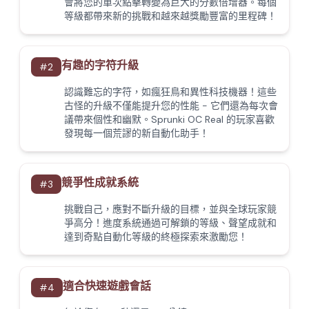
會將您的單次點擊轉變為巨大的分數倍增器。每個
等級都帶來新的挑戰和越來越獎勵豐富的里程碑！
有趣的字符升級
#
2
認識難忘的字符，如瘋狂鳥和異性科技機器！這些
古怪的升級不僅能提升您的性能 - 它們還為每次會
議帶來個性和幽默。Sprunki OC Real 的玩家喜歡
發現每一個荒謬的新自動化助手！
競爭性成就系統
#
3
挑戰自己，應對不斷升級的目標，並與全球玩家競
爭高分！進度系統通過可解鎖的等級、聲望成就和
達到奇點自動化等級的終極探索來激勵您！
適合快速遊戲會話
#
4