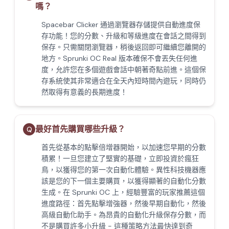
嗎？
Spacebar Clicker 通過瀏覽器存儲提供自動進度保
存功能！您的分數、升級和等級進度在會話之間得到
保存。只需關閉瀏覽器，稍後返回即可繼續您離開的
地方。Sprunki OC Real 版本確保不會丟失任何進
度，允許您在多個遊戲會話中朝著奇點前進。這個保
存系統使其非常適合在全天內短時間內遊玩，同時仍
然取得有意義的長期進度！
最好首先購買哪些升級？
Q
首先從基本的點擊倍增器開始，以加速您早期的分數
積累！一旦您建立了堅實的基礎，立即投資於瘋狂
鳥，以獲得您的第一次自動化體驗。異性科技機器應
該是您的下一個主要購買，以獲得顯著的自動化分數
生成。在 Sprunki OC 上，經驗豐富的玩家推薦這個
進度路徑：首先點擊增強器，然後早期自動化，然後
高級自動化助手。為昂貴的自動化升級保存分數，而
不是購買許多小升級 - 這種策略方法最快達到奇