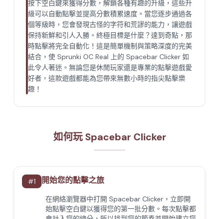
按下空白鍵來獲得分數，解鎖各種有趣的升級，這些升
級可以自動點擊並提高分數積累速度。當您逐步通過各
個等級時，您會發現古怪的字符和荒謬的能力，讓遊戲
保持新鮮和引人入勝。終極目標是什麼？達到奇點，那
時點擊將完全自動化！這是簡單機制與策略深度的完美
結合，使 Sprunki OC Real 上的 Spacebar Clicker 如
此令人著迷。無論您是休閒玩家還是專業的點擊遊戲愛
好者，這款遊戲都能為您帶來無數小時的指尖點擊樂
趣！
如何玩 Spacebar Clicker
開始您的點擊之旅
#
1
在網絡瀏覽器中打開 Spacebar Clicker，立即開
始點擊空白鍵以獲得您的第一批分數。每次點擊都
會計入您的總分，所以找到您的節奏並開始建立您