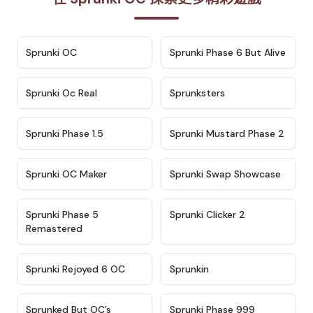
★
4.7
★
4.9
Sprunki OC
Sprunki Phase 6 But Alive
★
4.5
★
4.5
Sprunki Oc Real
Sprunksters
★
4.8
★
4.4
Sprunki Phase 1.5
Sprunki Mustard Phase 2
★
4.4
★
4.6
Sprunki OC Maker
Sprunki Swap Showcase
★
4.9
★
4.8
Sprunki Phase 5
Sprunki Clicker 2
Remastered
★
4.4
★
4.9
Sprunki Rejoyed 6 OC
Sprunkin
★
4.5
★
4.5
Sprunked But OC’s
Sprunki Phase 999