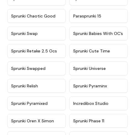
★
4.7
★
4.9
Sprunki Chaotic Good
Parasprunki 15
★
4.9
★
4.8
Sprunki Swap
Sprunki Babies With OC’s
★
4.6
★
5
Sprunki Retake 2.5 Ocs
Sprunki Cute Time
★
4.8
★
4.6
Sprunki Swapped
Sprunki Universe
★
4.8
★
4.4
Sprunki Relish
Sprunki Pyraminx
★
4.8
★
4.4
Sprunki Pyramixed
Incredibox Studio
★
4.8
★
4.6
Sprunki Oren X Simon
Sprunki Phase 11