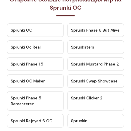
Sprunki OC
★
4.7
★
4.9
Sprunki OC
Sprunki Phase 6 But Alive
★
4.5
★
4.5
Sprunki Oc Real
Sprunksters
★
4.8
★
4.4
Sprunki Phase 1.5
Sprunki Mustard Phase 2
★
4.4
★
4.6
Sprunki OC Maker
Sprunki Swap Showcase
★
4.9
★
4.8
Sprunki Phase 5
Sprunki Clicker 2
Remastered
★
4.4
★
4.9
Sprunki Rejoyed 6 OC
Sprunkin