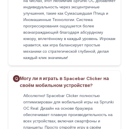
на числах, этот любимчик Sprunki OC добавляет
индивидуальность через эксцентричные
улучшения, такие как Сумасшедшая Птица и
Иномашинные Технологии. Система
прогрессирования ощущается более
вознаграждающей благодаря абсурдному
юмору, вплетённому в каждый уровень. Игрокам
нравится, как игра балансирует простые
механики со стратегической глубиной, делая
каждый клик значимым!
Могу ли я играть в Spacebar Clicker на
Q
своём мобильном устройстве?
Абсолютно! Spacebar Clicker полностью
оптимизирован для мобильной игры на Sprunki
OC Real. Дизайн на основе браузера
обеспечивает плавную производительность на
всех устройствах, включая смартфоны и
планшеты. Просто откройте игру в своём