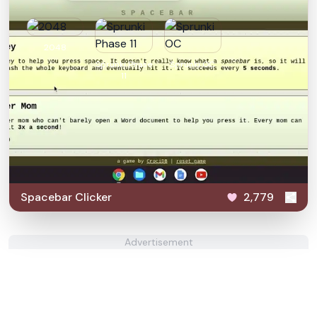
2048
Sprunki Phase
Sprunki OC
11
Spacebar Clicker
2,779
Advertisement