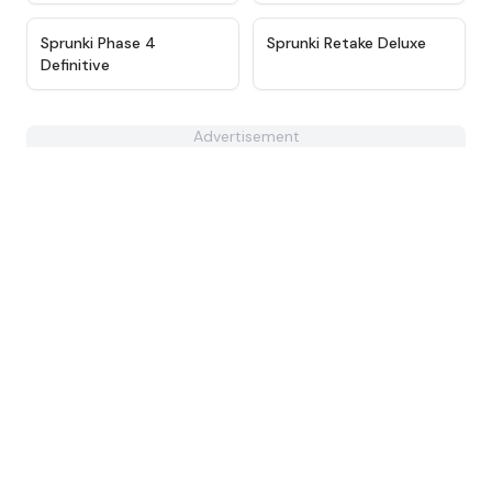
★
4.9
★
4.6
Sprunki Phase 4
Sprunki Retake Deluxe
Definitive
Advertisement