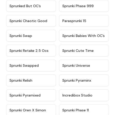
★
4.5
★
4.5
Sprunked But OC’s
Sprunki Phase 999
★
4.7
★
4.9
Sprunki Chaotic Good
Parasprunki 15
★
4.9
★
4.8
Sprunki Swap
Sprunki Babies With OC’s
★
4.6
★
5
Sprunki Retake 2.5 Ocs
Sprunki Cute Time
★
4.8
★
4.6
Sprunki Swapped
Sprunki Universe
★
4.8
★
4.4
Sprunki Relish
Sprunki Pyraminx
★
4.8
★
4.4
Sprunki Pyramixed
Incredibox Studio
★
4.8
★
4.6
Sprunki Oren X Simon
Sprunki Phase 11