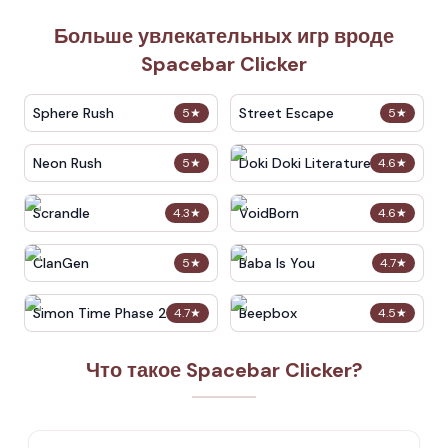
Больше увлекательных игр вроде
Spacebar Clicker
Sphere Rush
Street Escape
5
★
5
★
Neon Rush
Doki Doki Literature Club
5
★
4.6
★
Scrandle
VoidBorn
4.3
★
4.6
★
ClanGen
Baba Is You
5
★
4.7
★
Simon Time Phase 2
Beepbox
4.7
★
4.5
★
Что такое Spacebar Clicker?