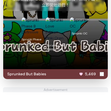
立即開始遊戲！
Sprunki OC
Sprunki Phase
8 Definitive
Sprunki Love
Edition Pinki
Oren
Sprunked But Babies
5,469
Advertisement