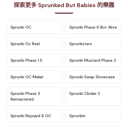
探索更多 Sprunked But Babies 的樂趣
★
4.7
★
4.9
Sprunki OC
Sprunki Phase 6 But Alive
★
4.5
★
4.5
Sprunki Oc Real
Sprunksters
★
4.8
★
4.4
Sprunki Phase 1.5
Sprunki Mustard Phase 2
★
4.4
★
4.6
Sprunki OC Maker
Sprunki Swap Showcase
★
4.9
★
4.8
Sprunki Phase 5
Sprunki Clicker 2
Remastered
★
4.4
★
4.9
Sprunki Rejoyed 6 OC
Sprunkin