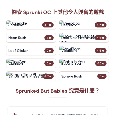
探索 Sprunki OC 上其他令人興奮的遊戲
Scrandle
Beepbox
4.3
★
4.5
★
Neon Rush
Doki Doki Literature Club
5
★
4.6
★
Loaf Clicker
VoidBorn
5
★
4.6
★
ClanGen
Baba Is You
5
★
4.7
★
Simon Time Phase 2
Sphere Rush
4.7
★
5
★
Sprunked But Babies 究竟是什麼？