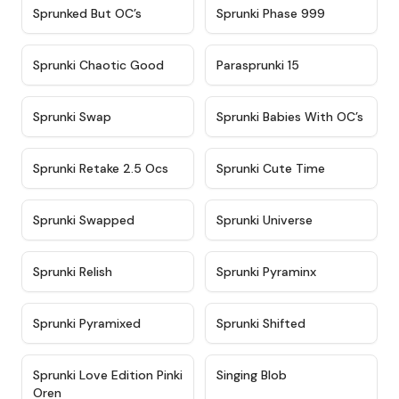
★
4.5
★
4.5
Sprunked But OC’s
Sprunki Phase 999
★
4.7
★
4.9
Sprunki Chaotic Good
Parasprunki 15
★
4.9
★
4.8
Sprunki Swap
Sprunki Babies With OC’s
★
4.6
★
5
Sprunki Retake 2.5 Ocs
Sprunki Cute Time
★
4.8
★
4.6
Sprunki Swapped
Sprunki Universe
★
4.8
★
4.4
Sprunki Relish
Sprunki Pyraminx
★
4.8
★
4.3
Sprunki Pyramixed
Sprunki Shifted
★
4.7
★
4.6
Sprunki Love Edition Pinki
Singing Blob
Oren