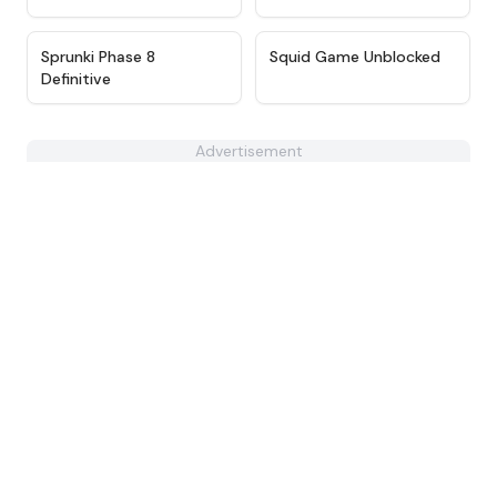
★
4.7
★
4.6
Sprunki Phase 8
Squid Game Unblocked
Definitive
Advertisement