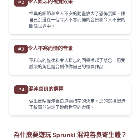
令人難忘的視覺效果
#
2
怪異的細節和令人不安的動畫放大了恐怖氛圍。讓
自己沉浸在一個令人不寒而慄的音景和令人不安的
圖像世界中。
令人不寒而慄的音景
#
3
不和諧的旋律和令人難忘的回聲喚起了懸念。用受
感染的角色組合創作你自己的怪異作品。
混沌善良的選擇
#
4
做出反映混沌善良道德指南的決定。您的選擇塑造
了敘事並決定了遊戲世界的命運。
為什麼要遊玩 Sprunki 混沌善良寄生體？