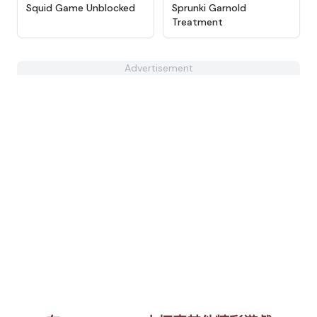
★
4.6
★
4.7
Squid Game Unblocked
Sprunki Garnold
Treatment
Advertisement