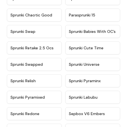
★
4.7
★
4.9
Sprunki Chaotic Good
Parasprunki 15
★
4.9
★
4.8
Sprunki Swap
Sprunki Babies With OC’s
★
4.6
★
5
Sprunki Retake 2.5 Ocs
Sprunki Cute Time
★
4.8
★
4.6
Sprunki Swapped
Sprunki Universe
★
4.8
★
4.4
Sprunki Relish
Sprunki Pyraminx
★
4.8
★
4.7
Sprunki Pyramixed
Sprunki Labubu
★
4.6
★
4.7
Sprunki Redone
Sepbox V6 Embers