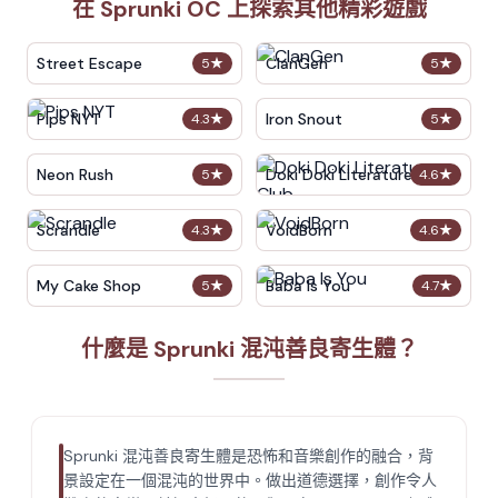
在 Sprunki OC 上探索其他精彩遊戲
Street Escape
ClanGen
5
★
5
★
Pips NYT
Iron Snout
4.3
★
5
★
Neon Rush
Doki Doki Literature Club
5
★
4.6
★
Scrandle
VoidBorn
4.3
★
4.6
★
My Cake Shop
Baba Is You
5
★
4.7
★
什麼是 Sprunki 混沌善良寄生體？
Sprunki 混沌善良寄生體是恐怖和音樂創作的融合，背
景設定在一個混沌的世界中。做出道德選擇，創作令人