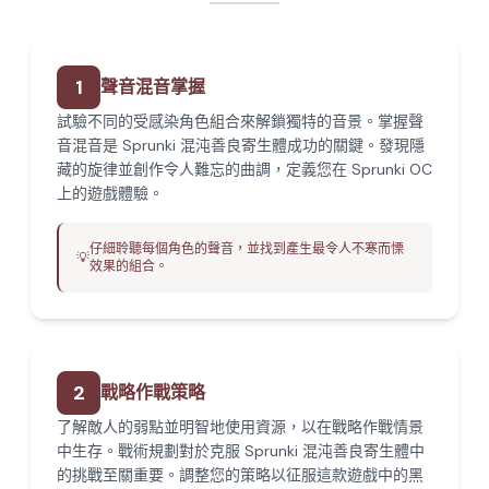
1
聲音混音掌握
試驗不同的受感染角色組合來解鎖獨特的音景。掌握聲
音混音是 Sprunki 混沌善良寄生體成功的關鍵。發現隱
藏的旋律並創作令人難忘的曲調，定義您在 Sprunki OC
上的遊戲體驗。
仔細聆聽每個角色的聲音，並找到產生最令人不寒而慄
💡
效果的組合。
2
戰略作戰策略
了解敵人的弱點並明智地使用資源，以在戰略作戰情景
中生存。戰術規劃對於克服 Sprunki 混沌善良寄生體中
的挑戰至關重要。調整您的策略以征服這款遊戲中的黑