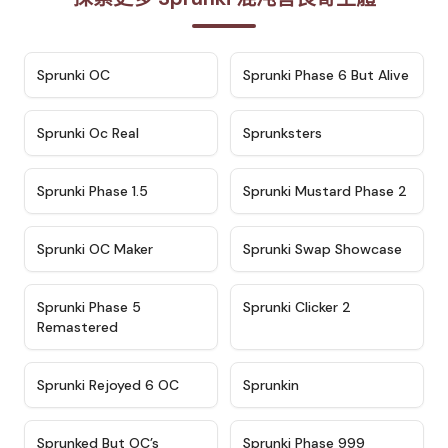
★
4.7
★
4.9
Sprunki OC
Sprunki Phase 6 But Alive
★
4.5
★
4.5
Sprunki Oc Real
Sprunksters
★
4.8
★
4.4
Sprunki Phase 1.5
Sprunki Mustard Phase 2
★
4.4
★
4.6
Sprunki OC Maker
Sprunki Swap Showcase
★
4.9
★
4.8
Sprunki Phase 5
Sprunki Clicker 2
Remastered
★
4.4
★
4.9
Sprunki Rejoyed 6 OC
Sprunkin
★
4.5
★
4.5
Sprunked But OC’s
Sprunki Phase 999