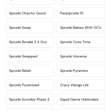
★
4.7
★
4.9
Sprunki Chaotic Good
Parasprunki 15
★
4.9
★
4.8
Sprunki Swap
Sprunki Babies With OC’s
★
4.6
★
5
Sprunki Retake 2.5 Ocs
Sprunki Cute Time
★
4.8
★
4.6
Sprunki Swapped
Sprunki Universe
★
4.8
★
4.4
Sprunki Relish
Sprunki Pyraminx
★
4.8
★
4.4
Sprunki Pyramixed
Crazy Vikings Life
★
4.9
★
4.6
Sprunki Scrunkly Phase 3
Squid Game Unblocked