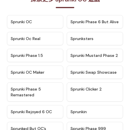
★
4.7
★
4.9
Sprunki OC
Sprunki Phase 6 But Alive
★
4.5
★
4.5
Sprunki Oc Real
Sprunksters
★
4.8
★
4.4
Sprunki Phase 1.5
Sprunki Mustard Phase 2
★
4.4
★
4.6
Sprunki OC Maker
Sprunki Swap Showcase
★
4.9
★
4.8
Sprunki Phase 5
Sprunki Clicker 2
Remastered
★
4.4
★
4.9
Sprunki Rejoyed 6 OC
Sprunkin
★
4.5
★
4.5
Sprunked But OC’s
Sprunki Phase 999