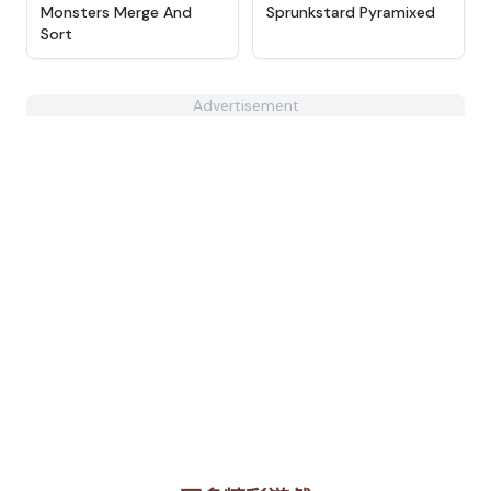
★
4.9
★
4.8
Monsters Merge And
Sprunkstard Pyramixed
Sort
Advertisement