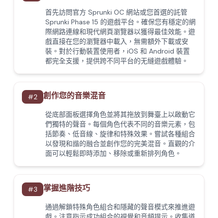
首先訪問官方 Sprunki OC 網站或您首選的託管
Sprunki Phase 15 的遊戲平台。確保您有穩定的網
際網路連線和現代網頁瀏覽器以獲得最佳效能。遊
戲直接在您的瀏覽器中載入，無需額外下載或安
裝。對於行動裝置使用者，iOS 和 Android 裝置
都完全支援，提供跨不同平台的无縫遊戲體驗。
創作您的音樂混音
#
2
從底部面板選擇角色並將其拖放到舞臺上以啟動它
們獨特的聲音。每個角色代表不同的音樂元素，包
括節奏、低音線、旋律和特殊效果。嘗試各種組合
以發現和諧的融合並創作您的完美混音。直觀的介
面可以輕鬆即時添加、移除或重新排列角色。
掌握進階技巧
#
3
通過解鎖特殊角色組合和隱藏的聲音模式來推進遊
戲。注意指示成功組合的視覺和音頻提示。收集道