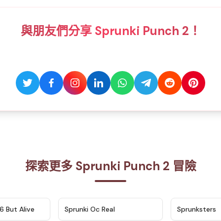
與朋友們分享 Sprunki Punch 2！
探索更多 Sprunki Punch 2 冒險
★
4.9
★
4.5
6 But Alive
Sprunki Oc Real
Sprunksters