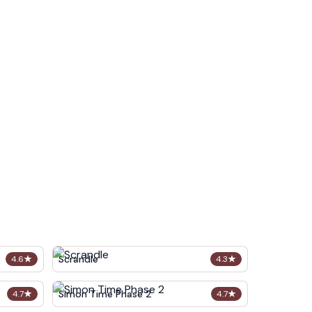
Scrandle
4.6
★
4.3
★
Simon Time Phase 2
4.7
★
4.7
★