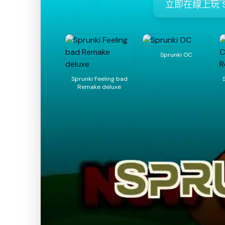
立即在線上玩 Sp
Sprunki OC
Sprunki Feeling bad
Remake deluxe