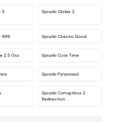
★
4.9
★
4.8
e 5
Sprunki Clicker 2
★
4.5
★
4.7
e 999
Sprunki Chaotic Good
★
4.6
★
5
ke 2.5 Ocs
Sprunki Cute Time
★
4.4
★
4.8
minx
Sprunki Pyramixed
★
4.3
★
4.8
e
Sprunki Corruptbox 2
Redirection