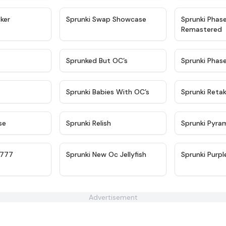
★
4.4
★
4.6
ker
Sprunki Swap Showcase
Sprunki Phas
Remastered
★
4.9
★
4.5
Sprunked But OC’s
Sprunki Phas
★
4.9
★
4.8
Sprunki Babies With OC’s
Sprunki Reta
★
4.6
★
4.8
se
Sprunki Relish
Sprunki Pyra
★
4.7
★
4.8
 777
Sprunki New Oc Jellyfish
Sprunki Purpl
Advertisement