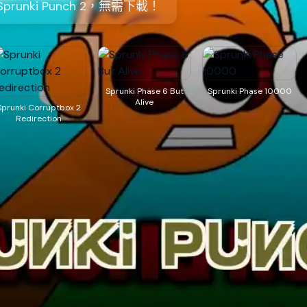
runki Punch 2，無需下載！
Sprunki Phase 6 But
Sprunki Phase 10000
Alive
Sprunki Corruptbox 2
Redirection