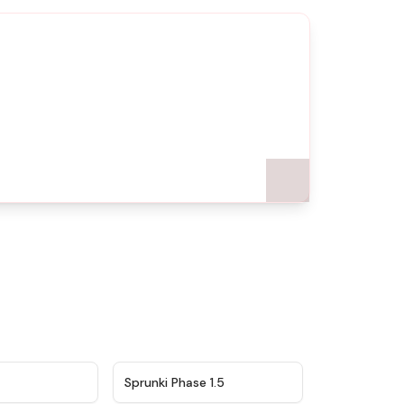
★
4.5
★
4.8
Sprunki Phase 1.5