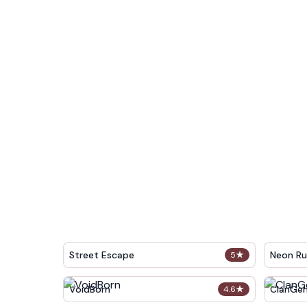
Street Escape
Neon Ru
5
★
VoidBorn
ClanGe
4.6
★