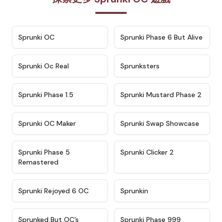
★
4.7
★
4.9
Sprunki OC
Sprunki Phase 6 But Alive
★
4.5
★
4.5
Sprunki Oc Real
Sprunksters
★
4.8
★
4.4
Sprunki Phase 1.5
Sprunki Mustard Phase 2
★
4.4
★
4.6
Sprunki OC Maker
Sprunki Swap Showcase
★
4.9
★
4.8
Sprunki Phase 5
Sprunki Clicker 2
Remastered
★
4.4
★
4.9
Sprunki Rejoyed 6 OC
Sprunkin
★
4.5
★
4.5
Sprunked But OC’s
Sprunki Phase 999