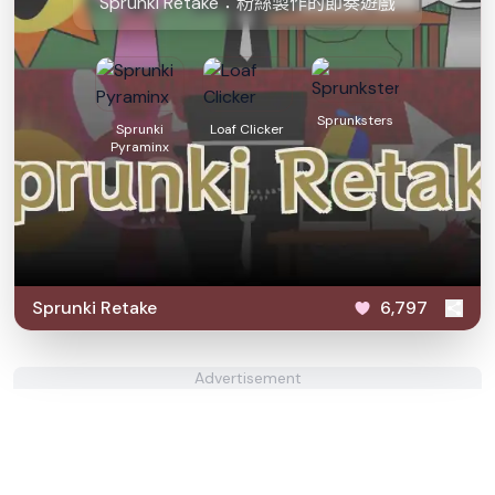
Sprunki Retake：粉絲製作的節奏遊戲
Sprunksters
Sprunki
Loaf Clicker
Pyraminx
Sprunki Retake
6,797
Advertisement