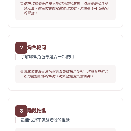
💡
使用打擊樂角色建立穩固的節拍基礎，然後逐漸加入旋
律元素。在添加更複雜的紋理之前，先層疊 3-4 個相容
的聲音。
2
角色協同
了解哪些角色最適合一起使用
💡
嘗試將重低音角色與高音旋律角色配對。注意某些組合
如何創造和諧的平衡，而其他組合則會衝突。
3
階段推進
最佳化您在遊戲階段的推進