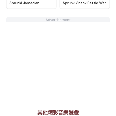
★
4.3
★
4.9
Sprunki Jamacian
Sprunki Snack Battle War
Advertisement
其他精彩音樂遊戲