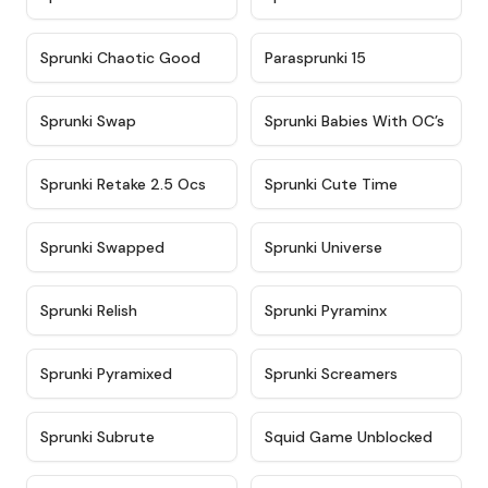
★
4.7
★
4.9
Sprunki Chaotic Good
Parasprunki 15
★
4.9
★
4.8
Sprunki Swap
Sprunki Babies With OC’s
★
4.6
★
5
Sprunki Retake 2.5 Ocs
Sprunki Cute Time
★
4.8
★
4.6
Sprunki Swapped
Sprunki Universe
★
4.8
★
4.4
Sprunki Relish
Sprunki Pyraminx
★
4.8
★
4.6
Sprunki Pyramixed
Sprunki Screamers
★
4.3
★
4.6
Sprunki Subrute
Squid Game Unblocked