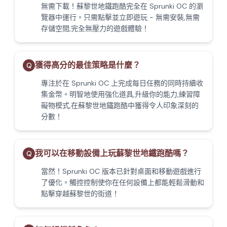
無需下載！蘇黎世地鐵跑酷完全在 Sprunki OC 的瀏
覽器中運行。只需點擊並立即遊玩 - 無需安裝,無需
存儲空間,完全無壓力的遊戲體驗！
獲得高分的最佳策略是什麼？
Q
專注於在 Sprunki OC 上完成每日任務的同時持續收
集金幣。明智地使用強化道具,升級你的能力,練習障
礙物模式,在蘇黎世地鐵跑酷中獲得令人印象深刻的
分數！
我可以在移動設備上玩蘇黎世地鐵跑酷嗎？
Q
當然！Sprunki OC 版本已針對桌面和移動遊戲進行
了優化。觸控控制使你在任何設備上都能輕鬆滑動和
點擊穿越蘇黎世的街道！