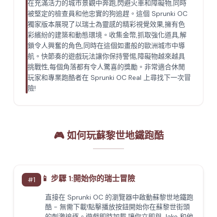
在充滿活力的城市景觀中奔跑,閃避火車和障礙物,同時
被堅定的檢查員和他忠實的狗追趕。這個 Sprunki OC
獨家版本展現了以瑞士為靈感的精彩視覺效果,擁有色
彩繽紛的建築和動態環境。收集金幣,抓取強化道具,解
鎖令人興奮的角色,同時在這個如畫般的歐洲城市中導
航。快節奏的遊戲玩法讓你保持警惕,障礙物越來越具
挑戰性,每個角落都有令人驚喜的獎勵。非常適合休閒
玩家和專業跑酷者在 Sprunki OC Real 上尋找下一次冒
險!
🎮 如何玩蘇黎世地鐵跑酷
📱 步驟 1:開始你的瑞士冒險
#
1
直接在 Sprunki OC 的瀏覽器中啟動蘇黎世地鐵跑
酷 - 無需下載!點擊播放按鈕開始你在蘇黎世街頭
的刺激追逐。遊戲即時加載,讓你立即與 Jake 和他