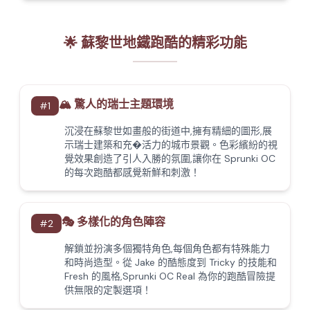
🌟 蘇黎世地鐵跑酷的精彩功能
🏔️ 驚人的瑞士主題環境
#
1
沉浸在蘇黎世如畫般的街道中,擁有精細的圖形,展
示瑞士建築和充�活力的城市景觀。色彩繽紛的視
覺效果創造了引人入勝的氛圍,讓你在 Sprunki OC
的每次跑酷都感覺新鮮和刺激！
🎭 多樣化的角色陣容
#
2
解鎖並扮演多個獨特角色,每個角色都有特殊能力
和時尚造型。從 Jake 的酷態度到 Tricky 的技能和
Fresh 的風格,Sprunki OC Real 為你的跑酷冒險提
供無限的定製選項！