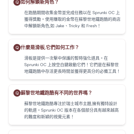
如何解鎖新角色？
Q
在跑酷期間收集金幣並完成任務以在 Sprunki OC 上
獲得獎勵。使用賺取的金幣在蘇黎世地鐵跑酷的商店
中解鎖新角色,如 Jake、Tricky 和 Fresh！
什麼是滑板,它們如何工作？
Q
滑板是提供一次擊中保護的暫時強化道具。在
Sprunki OC 上按空白鍵啟動它們！它們是在蘇黎世
地鐵跑酷中存活更長時間並獲得更高分的必備工具！
蘇黎世地鐵跑酷有不同的世界嗎？
Q
蘇黎世地鐵跑酷專注於瑞士城市主題,擁有獨特設計
的軌道。Sprunki OC 版本在各個部分具有越來越高
的難度和新穎的視覺元素！