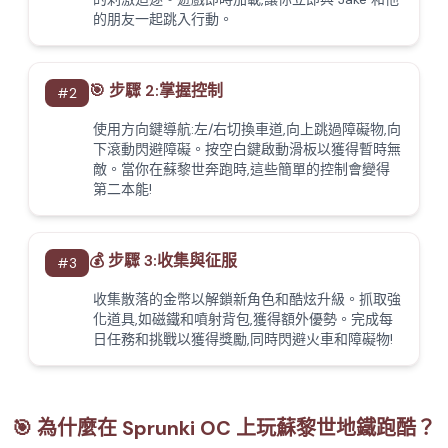
的朋友一起跳入行動。
🎯 步驟 2:掌握控制
#
2
使用方向鍵導航:左/右切換車道,向上跳過障礙物,向
下滾動閃避障礙。按空白鍵啟動滑板以獲得暫時無
敵。當你在蘇黎世奔跑時,這些簡單的控制會變得
第二本能!
💰 步驟 3:收集與征服
#
3
收集散落的金幣以解鎖新角色和酷炫升級。抓取強
化道具,如磁鐵和噴射背包,獲得額外優勢。完成每
日任務和挑戰以獲得獎勵,同時閃避火車和障礙物!
🎯 為什麼在 Sprunki OC 上玩蘇黎世地鐵跑酷？