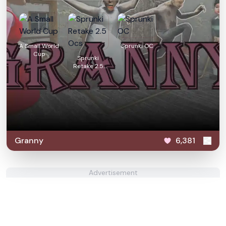
A Small World
Sprunki OC
Cup
Sprunki
Retake 2.5
Ocs
Granny
6,381
Advertisement