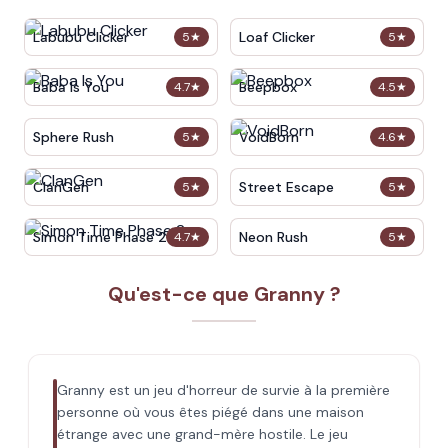
Labubu Clicker
Loaf Clicker
5
★
5
★
Baba Is You
Beepbox
4.7
★
4.5
★
Sphere Rush
VoidBorn
5
★
4.6
★
ClanGen
Street Escape
5
★
5
★
Simon Time Phase 2
Neon Rush
4.7
★
5
★
Qu'est-ce que Granny ?
Granny est un jeu d'horreur de survie à la première
personne où vous êtes piégé dans une maison
étrange avec une grand-mère hostile. Le jeu