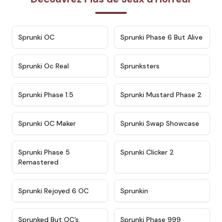
★
4.7
★
4.9
Sprunki OC
Sprunki Phase 6 But Alive
★
4.5
★
4.5
Sprunki Oc Real
Sprunksters
★
4.8
★
4.4
Sprunki Phase 1.5
Sprunki Mustard Phase 2
★
4.4
★
4.6
Sprunki OC Maker
Sprunki Swap Showcase
★
4.9
★
4.8
Sprunki Phase 5
Sprunki Clicker 2
Remastered
★
4.4
★
4.9
Sprunki Rejoyed 6 OC
Sprunkin
★
4.5
★
4.5
Sprunked But OC’s
Sprunki Phase 999