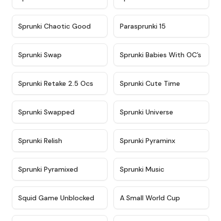
★
4.7
★
4.9
Sprunki Chaotic Good
Parasprunki 15
★
4.9
★
4.8
Sprunki Swap
Sprunki Babies With OC’s
★
4.6
★
5
Sprunki Retake 2.5 Ocs
Sprunki Cute Time
★
4.8
★
4.6
Sprunki Swapped
Sprunki Universe
★
4.8
★
4.4
Sprunki Relish
Sprunki Pyraminx
★
4.8
★
4.5
Sprunki Pyramixed
Sprunki Music
★
4.6
★
4.8
Squid Game Unblocked
A Small World Cup