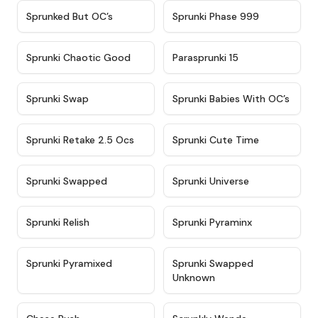
★
4.5
★
4.5
Sprunked But OC’s
Sprunki Phase 999
★
4.7
★
4.9
Sprunki Chaotic Good
Parasprunki 15
★
4.9
★
4.8
Sprunki Swap
Sprunki Babies With OC’s
★
4.6
★
5
Sprunki Retake 2.5 Ocs
Sprunki Cute Time
★
4.8
★
4.6
Sprunki Swapped
Sprunki Universe
★
4.8
★
4.4
Sprunki Relish
Sprunki Pyraminx
★
4.8
★
4.4
Sprunki Pyramixed
Sprunki Swapped
Unknown
★
4.4
★
4.8