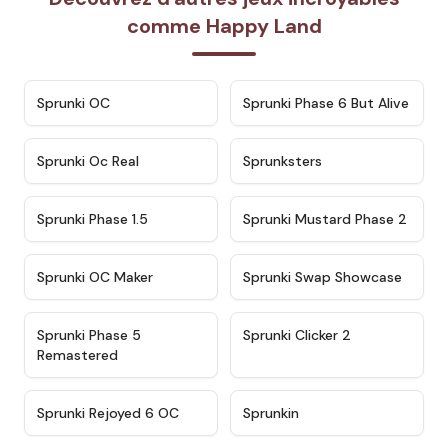
comme Happy Land
★
4.7
★
4.9
Sprunki OC
Sprunki Phase 6 But Alive
★
4.5
★
4.5
Sprunki Oc Real
Sprunksters
★
4.8
★
4.4
Sprunki Phase 1.5
Sprunki Mustard Phase 2
★
4.4
★
4.6
Sprunki OC Maker
Sprunki Swap Showcase
★
4.9
★
4.8
Sprunki Phase 5
Sprunki Clicker 2
Remastered
★
4.4
★
4.9
Sprunki Rejoyed 6 OC
Sprunkin