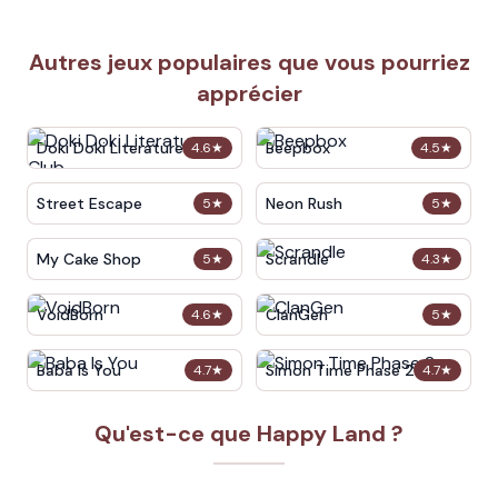
Autres jeux populaires que vous pourriez
apprécier
Doki Doki Literature Club
Beepbox
4.6
★
4.5
★
Street Escape
Neon Rush
5
★
5
★
My Cake Shop
Scrandle
5
★
4.3
★
VoidBorn
ClanGen
4.6
★
5
★
Baba Is You
Simon Time Phase 2
4.7
★
4.7
★
Qu'est-ce que Happy Land ?