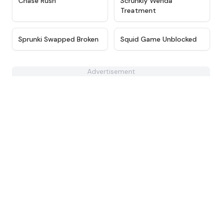
Chase Rush
Scrunkly Wenda
Treatment
★
4.6
★
4.6
Sprunki Swapped Broken
Squid Game Unblocked
Advertisement