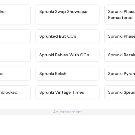
★
4.4
★
4.6
ker
Sprunki Swap Showcase
Sprunki Phas
Remastered
★
4.9
★
4.5
Sprunked But OC’s
Sprunki Phas
★
4.9
★
4.8
Sprunki Babies With OC’s
Sprunki Reta
★
4.6
★
4.8
se
Sprunki Relish
Sprunki Pyra
★
4.6
★
4.5
nblocked
Sprunki Vintage Times
Sprunki Sprun
Advertisement