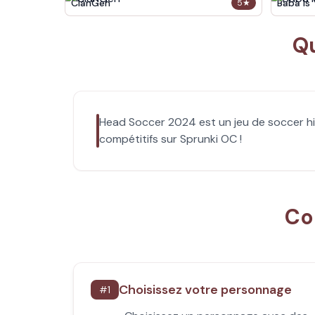
ClanGen
Baba Is
5
★
Qu
Head Soccer 2024 est un jeu de soccer hi
compétitifs sur Sprunki OC !
Co
Choisissez votre personnage
#
1