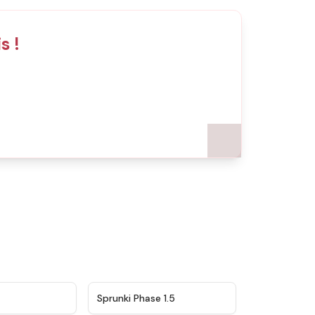
s !
★
4.5
★
4.8
Sprunki Phase 1.5