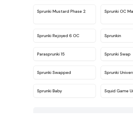
★
4.4
Sprunki Mustard Phase 2
Sprunki OC Ma
★
4.4
Sprunki Rejoyed 6 OC
Sprunkin
★
4.9
Parasprunki 15
Sprunki Swap
★
4.8
Sprunki Swapped
Sprunki Univer
★
4.6
Sprunki Baby
Squid Game U