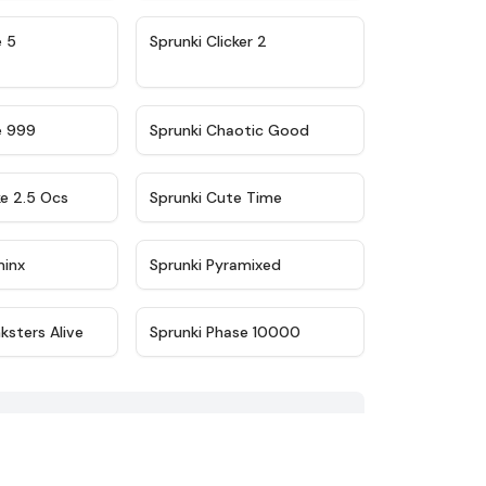
★
4.9
★
4.8
e 5
Sprunki Clicker 2
★
4.5
★
4.7
e 999
Sprunki Chaotic Good
★
4.6
★
5
ke 2.5 Ocs
Sprunki Cute Time
★
4.4
★
4.8
minx
Sprunki Pyramixed
★
4.9
★
4.7
ksters Alive
Sprunki Phase 10000