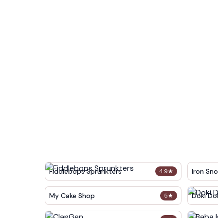
Fiddlebops Sprunkters
Iron Sn
4.9
★
My Cake Shop
Doki Dok
5
★