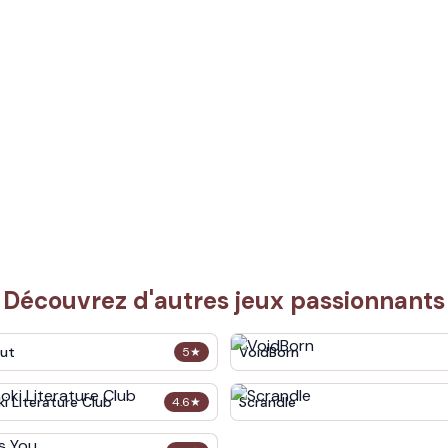
Découvrez d'autres jeux passionnants
out
VoidBorn
5
★
i Literature Club
Scrandle
4.6
★