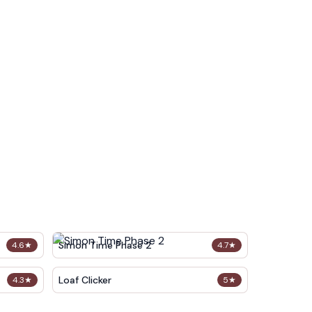
Simon Time Phase 2
4.6
★
4.7
★
Loaf Clicker
4.3
★
5
★