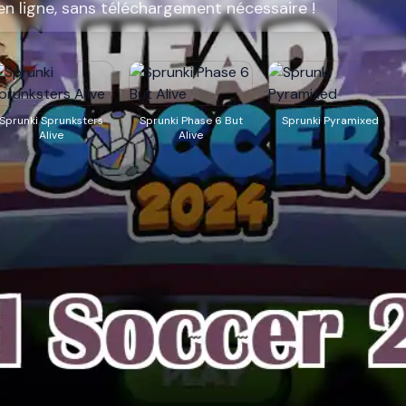
n ligne, sans téléchargement nécessaire !
Sprunki Sprunksters
Sprunki Phase 6 But
Sprunki Pyramixed
Alive
Alive