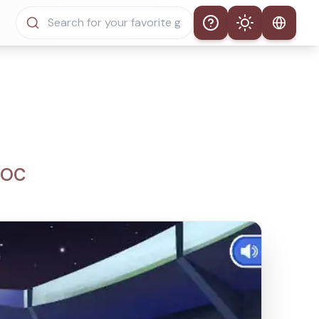
Help
Theme
Thème automatique
Mode clair
Mode sombre
 OC