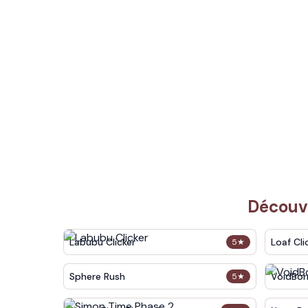
Découvr
Labubu Clicker
Loaf Cli
5
★
Sphere Rush
VoidBor
5
★