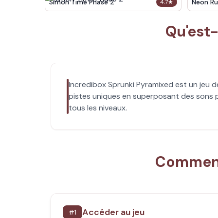
Simon Time Phase 2
Neon Ru
4.7
★
Qu'est
Incredibox Sprunki Pyramixed est un jeu 
pistes uniques en superposant des sons p
tous les niveaux.
Comment 
Accéder au jeu
#
1