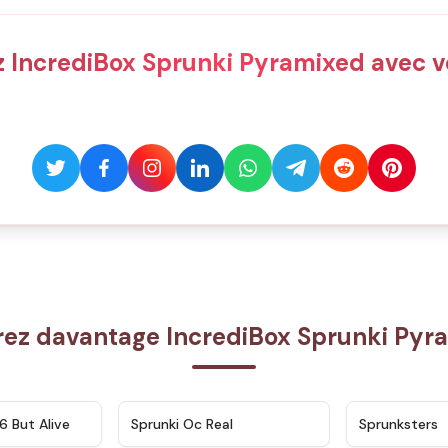
 IncrediBox Sprunki Pyramixed avec v
rez davantage IncrediBox Sprunki Pyr
★
4.9
★
4.5
6 But Alive
Sprunki Oc Real
Sprunksters