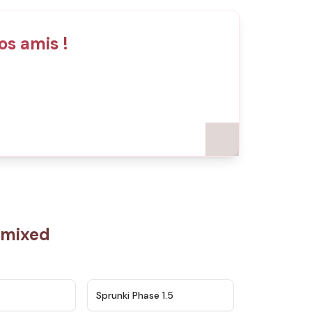
os amis !
amixed
★
4.5
★
4.8
Sprunki Phase 1.5