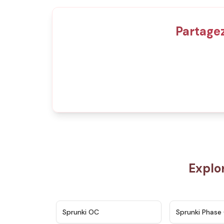
Partagez
Explo
★
4.7
Sprunki OC
Sprunki Phase 