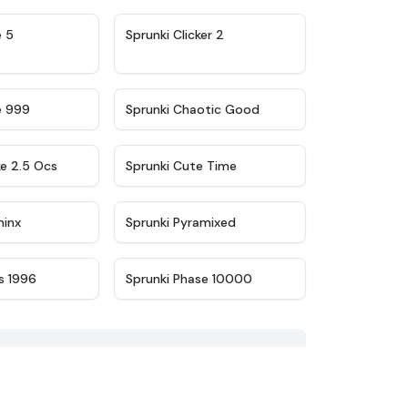
★
4.9
★
4.8
e 5
Sprunki Clicker 2
★
4.5
★
4.7
e 999
Sprunki Chaotic Good
★
4.6
★
5
ke 2.5 Ocs
Sprunki Cute Time
★
4.4
★
4.8
minx
Sprunki Pyramixed
★
4.9
★
4.7
s 1996
Sprunki Phase 10000