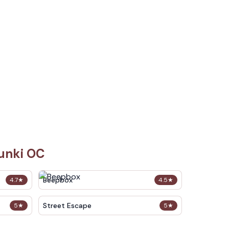
runki OC
Beepbox
4.7
★
4.5
★
Street Escape
5
★
5
★