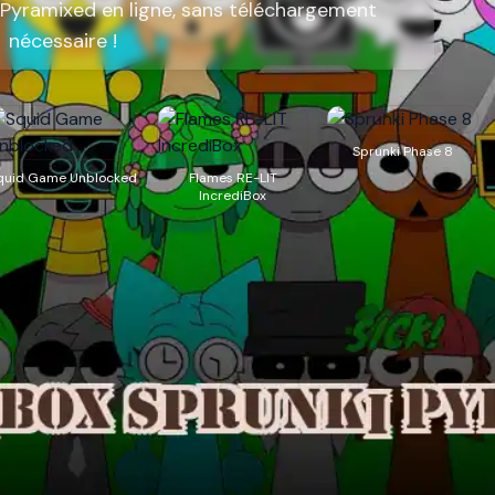
 Pyramixed en ligne, sans téléchargement
nécessaire !
Sprunki Phase 8
quid Game Unblocked
Flames RE-LIT
IncrediBox