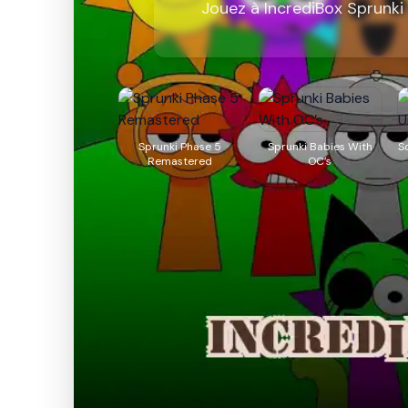
Jouez à IncrediBox Sprunki
Sprunki Phase 5
Sprunki Babies With
S
Remastered
OC’s