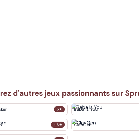
ez d'autres jeux passionnants sur Sp
cker
Baba Is You
5
★
n
ClanGen
4.6
★