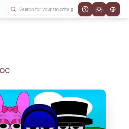
Help
Theme
Thème automatique
Mode clair
Mode sombre
 OC