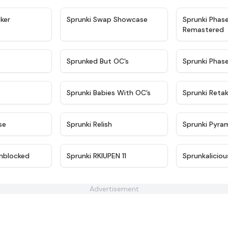
★
4.4
★
4.6
ker
Sprunki Swap Showcase
Sprunki Phas
Remastered
★
4.9
★
4.5
Sprunked But OC’s
Sprunki Phas
★
4.9
★
4.8
Sprunki Babies With OC’s
Sprunki Reta
★
4.6
★
4.8
se
Sprunki Relish
Sprunki Pyra
★
4.6
★
4.3
nblocked
Sprunki RKIUPEN 11
Sprunkaliciou
Advertisement