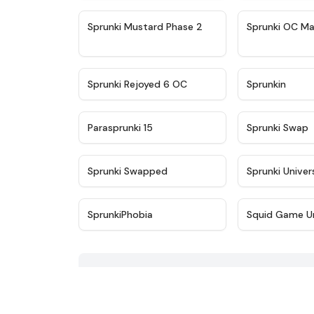
★
4.4
Sprunki Mustard Phase 2
Sprunki OC Ma
★
4.4
Sprunki Rejoyed 6 OC
Sprunkin
★
4.9
Parasprunki 15
Sprunki Swap
★
4.8
Sprunki Swapped
Sprunki Univer
★
4.9
SprunkiPhobia
Squid Game U