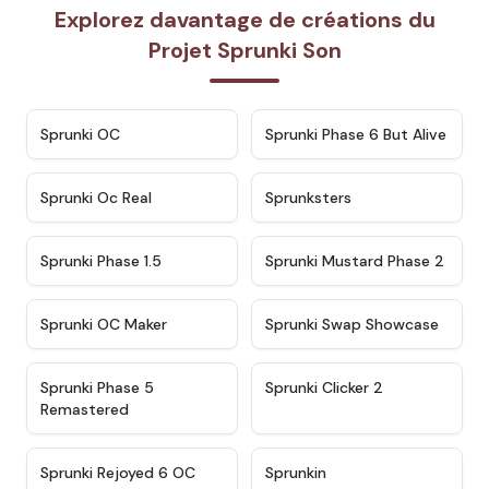
Explorez davantage de créations du
Projet Sprunki Son
★
4.7
★
4.9
Sprunki OC
Sprunki Phase 6 But Alive
★
4.5
★
4.5
Sprunki Oc Real
Sprunksters
★
4.8
★
4.4
Sprunki Phase 1.5
Sprunki Mustard Phase 2
★
4.4
★
4.6
Sprunki OC Maker
Sprunki Swap Showcase
★
4.9
★
4.8
Sprunki Phase 5
Sprunki Clicker 2
Remastered
★
4.4
★
4.9
Sprunki Rejoyed 6 OC
Sprunkin