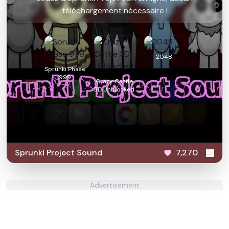
téléchargement nécessaire !
2048
Sprunki Phase
999
Crazy Cattle
3D Unblocked
Sprunki Project Sound
7,270
Advertisement