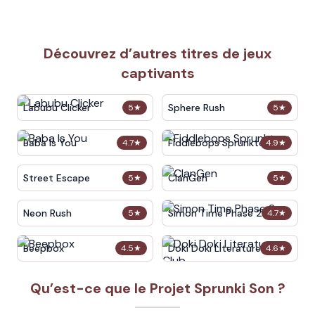
Découvrez d’autres titres de jeux
captivants
Labubu Clicker
Sphere Rush
5
★
5
★
Baba Is You
Fiddlebops Sprunkters
4.7
★
4.9
★
Street Escape
ClanGen
5
★
5
★
Neon Rush
Simon Time Phase 2
5
★
4.7
★
Beepbox
Doki Doki Literature Club
4.5
★
4.6
★
Qu’est-ce que le Projet Sprunki Son ?