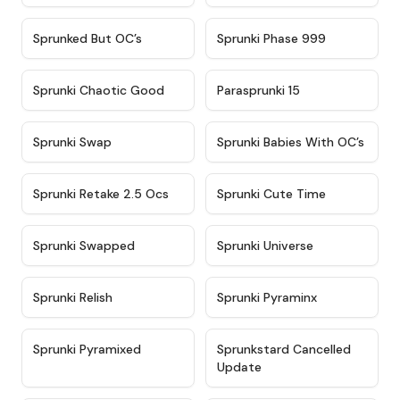
★
4.5
★
4.5
Sprunked But OC’s
Sprunki Phase 999
★
4.7
★
4.9
Sprunki Chaotic Good
Parasprunki 15
★
4.9
★
4.8
Sprunki Swap
Sprunki Babies With OC’s
★
4.6
★
5
Sprunki Retake 2.5 Ocs
Sprunki Cute Time
★
4.8
★
4.6
Sprunki Swapped
Sprunki Universe
★
4.8
★
4.4
Sprunki Relish
Sprunki Pyraminx
★
4.8
★
4.9
Sprunki Pyramixed
Sprunkstard Cancelled
Update