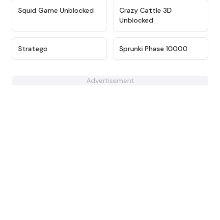
★
4.6
★
4.9
Squid Game Unblocked
Crazy Cattle 3D
Unblocked
★
4.7
★
4.7
Stratego
Sprunki Phase 10000
Advertisement