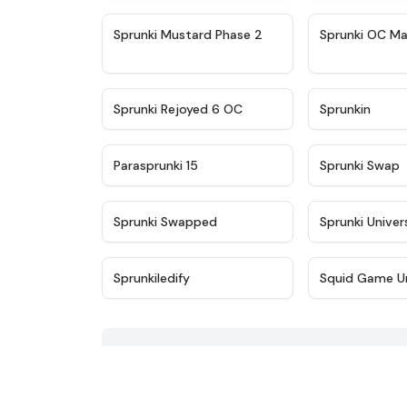
★
4.4
Sprunki Mustard Phase 2
Sprunki OC Ma
★
4.4
Sprunki Rejoyed 6 OC
Sprunkin
★
4.9
Parasprunki 15
Sprunki Swap
★
4.8
Sprunki Swapped
Sprunki Univer
★
4.7
Sprunkiledify
Squid Game U