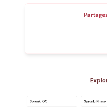
Partagez
Explo
★
4.7
Sprunki OC
Sprunki Phase 