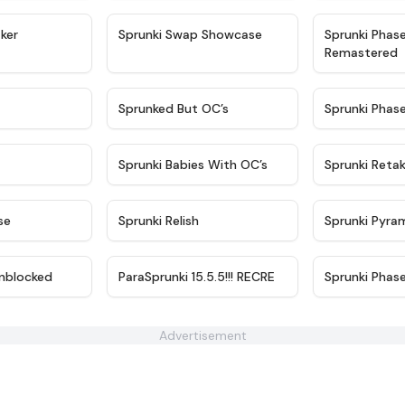
★
4.4
★
4.6
ker
Sprunki Swap Showcase
Sprunki Phas
Remastered
★
4.9
★
4.5
Sprunked But OC’s
Sprunki Phas
★
4.9
★
4.8
Sprunki Babies With OC’s
Sprunki Reta
★
4.6
★
4.8
se
Sprunki Relish
Sprunki Pyra
★
4.6
★
4.9
nblocked
ParaSprunki 15.5.5!!! RECRE
Sprunki Phas
Advertisement