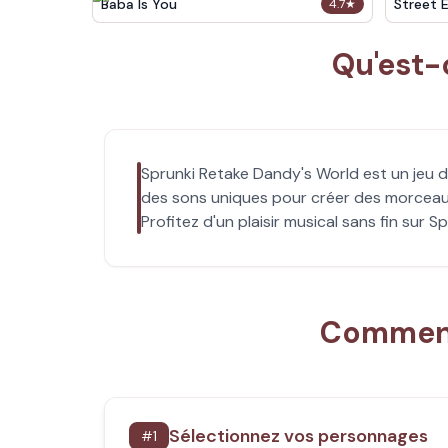
Baba Is You
Street 
4.7
★
Qu'est-
Sprunki Retake Dandy's World est un jeu 
des sons uniques pour créer des morceaux
Profitez d'un plaisir musical sans fin sur S
Comment 
Sélectionnez vos personnages
#
1