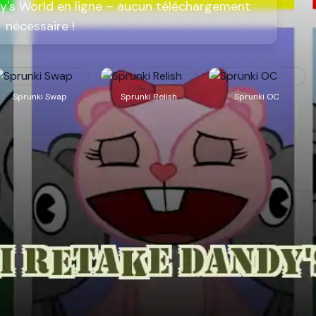
y's World en ligne – aucun téléchargement
nécessaire !
Sprunki Swap
Sprunki Relish
Sprunki OC