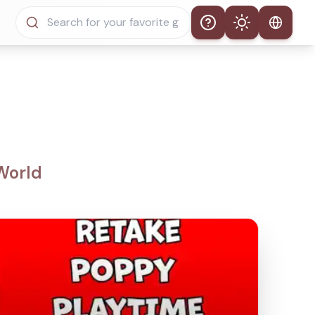
Help
Theme
Thème automatique
Mode clair
Mode sombre
World