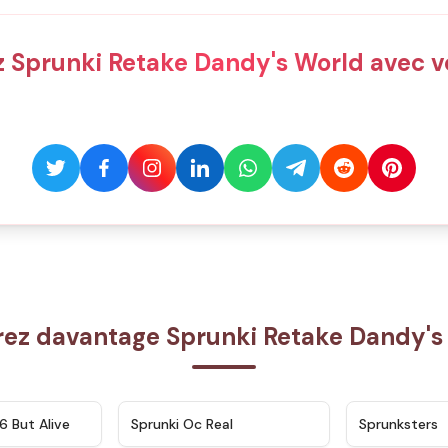
 Sprunki Retake Dandy's World avec v
rez davantage Sprunki Retake Dandy's
★
4.9
★
4.5
6 But Alive
Sprunki Oc Real
Sprunksters