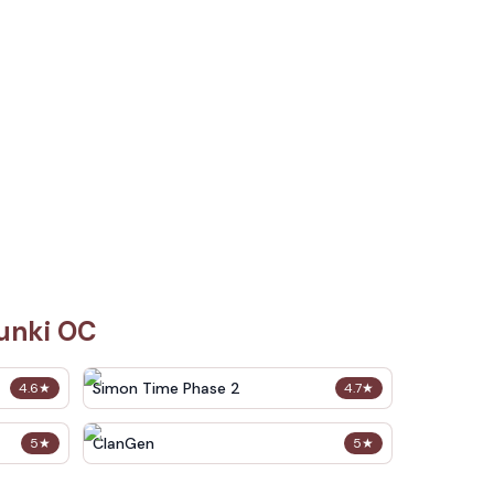
runki OC
Simon Time Phase 2
4.6
★
4.7
★
ClanGen
5
★
5
★