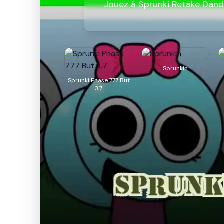
Jouez à Sprunki Retake Dand
Sprunkin
Sprunki Phase 777 But
3.7