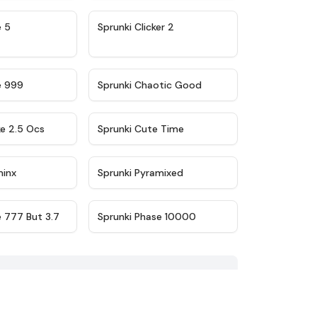
★
4.9
★
4.8
e 5
Sprunki Clicker 2
★
4.5
★
4.7
e 999
Sprunki Chaotic Good
★
4.6
★
5
ke 2.5 Ocs
Sprunki Cute Time
★
4.4
★
4.8
minx
Sprunki Pyramixed
★
4.5
★
4.7
e 777 But 3.7
Sprunki Phase 10000