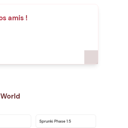
os amis !
 World
★
4.5
★
4.8
Sprunki Phase 1.5