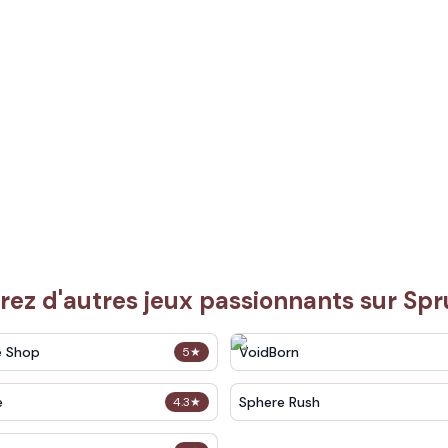
ez d'autres jeux passionnants sur Sp
e Shop
VoidBorn
5
★
e
Sphere Rush
4.3
★