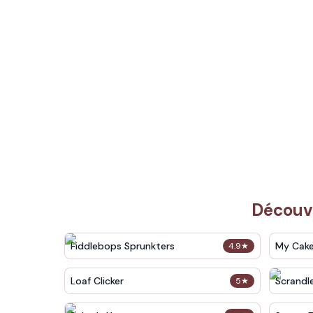
Découvr
Fiddlebops Sprunkters
My Cak
4.9
★
Loaf Clicker
Scrandl
5
★