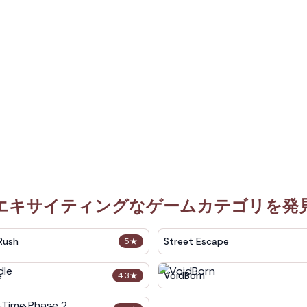
エキサイティングなゲームカテゴリを発
Rush
Street Escape
5
★
e
VoidBorn
4.3
★