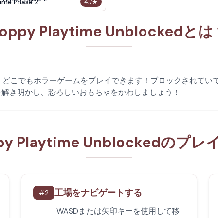
ime Phase 2
4.7
★
oppy Playtime Unblockedと
dを使用すると、どこでもホラーゲームをプレイできます！ブロックされていて
を解き明かし、恐ろしいおもちゃをかわしましょう！
py Playtime Unblockedのプ
工場をナビゲートする
#
2
WASDまたは矢印キーを使用して移