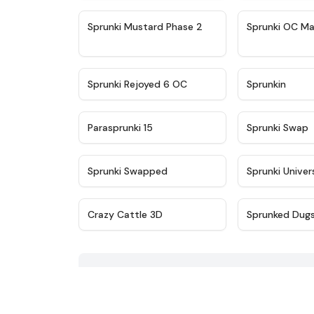
★
4.4
Sprunki Mustard Phase 2
Sprunki OC Ma
★
4.4
Sprunki Rejoyed 6 OC
Sprunkin
★
4.9
Parasprunki 15
Sprunki Swap
★
4.8
Sprunki Swapped
Sprunki Univer
★
4.4
Crazy Cattle 3D
Sprunked Dug