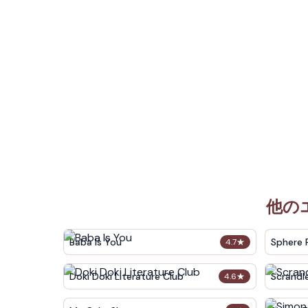
他の
Baba Is You
Sphere 
4.7
★
Doki Doki Literature Club
Scrandl
4.6
★