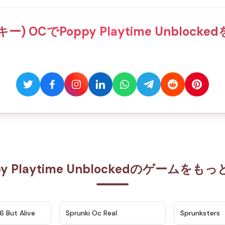
キー) OCでPoppy Playtime Unblo
py Playtime Unblockedのゲームをも
★
4.9
★
4.5
6 But Alive
Sprunki Oc Real
Sprunksters