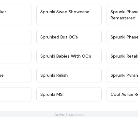
★
4.4
★
4.6
ker
Sprunki Swap Showcase
Sprunki Phas
Remastered
★
4.9
★
4.5
Sprunked But OC’s
Sprunki Phas
★
4.9
★
4.8
Sprunki Babies With OC’s
Sprunki Reta
★
4.6
★
4.8
se
Sprunki Relish
Sprunki Pyra
★
5
★
4.8
s
Sprunki MSI
Cool As Ice R
Advertisement