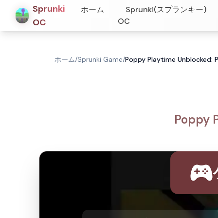
Sprunki
ホーム
Sprunki(スプランキー)
OC
OC
ホーム
/
Sprunki Game
/
Poppy Playtime Unblocke
Poppy