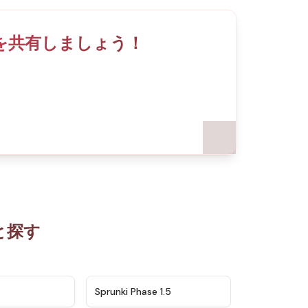
ckedを共有しましょう！
っと探す
★
4.5
★
4.8
Sprunki Phase 1.5