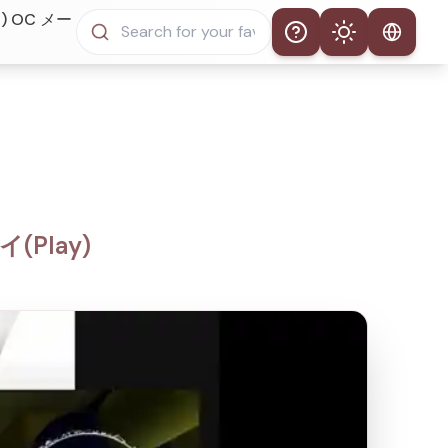
) OC メー
Help
Theme
自動テーマ
ライトモード
ダークモード
(Play)