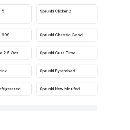
★
4.9
★
4.8
e 5
Sprunki Clicker 2
★
4.5
★
4.7
e 999
Sprunki Chaotic Good
★
4.6
★
5
ke 2.5 Ocs
Sprunki Cute Time
★
4.4
★
4.8
minx
Sprunki Pyramixed
★
4.8
★
4.9
efrigerated
Sprunki New Motifed