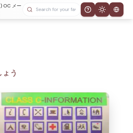
) OC メー
Help
Theme
自動テーマ
ライトモード
ダークモード
ましょう