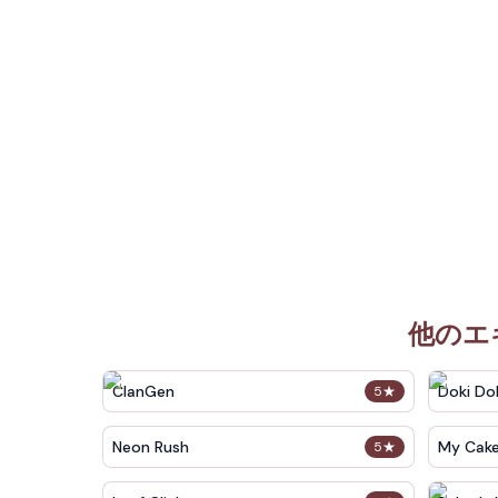
他のエ
ClanGen
Doki Dok
5
★
Neon Rush
My Cak
5
★