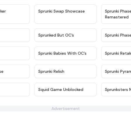
★
4.4
★
4.6
ker
Sprunki Swap Showcase
Sprunki Phas
Remastered
★
4.9
★
4.5
Sprunked But OC’s
Sprunki Phas
★
4.9
★
4.8
Sprunki Babies With OC’s
Sprunki Reta
★
4.6
★
4.8
se
Sprunki Relish
Sprunki Pyra
★
4.9
★
4.6
Squid Game Unblocked
Sprunksters 
Advertisement