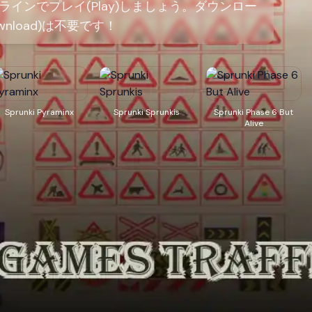
インでプレイ(Play)しましょう。ダウンロー
wnload)は不要です！
Sprunki Pyraminx
Sprunki Sprunkis
Sprunki Phase 6 But
Alive