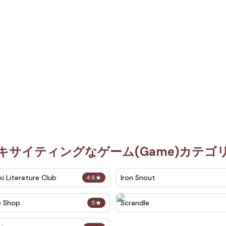
キサイティングなゲーム(Game)カテゴ
i Literature Club
Iron Snout
4.6
★
e Shop
Scrandle
5
★