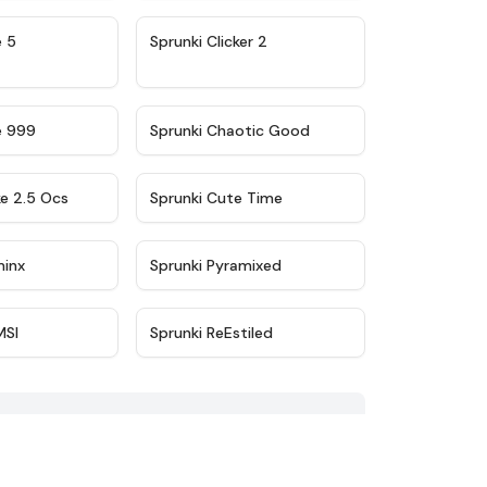
★
4.9
★
4.8
e 5
Sprunki Clicker 2
★
4.5
★
4.7
e 999
Sprunki Chaotic Good
★
4.6
★
5
ke 2.5 Ocs
Sprunki Cute Time
★
4.4
★
4.8
minx
Sprunki Pyramixed
★
4.7
★
4.7
MSI
Sprunki ReEstiled