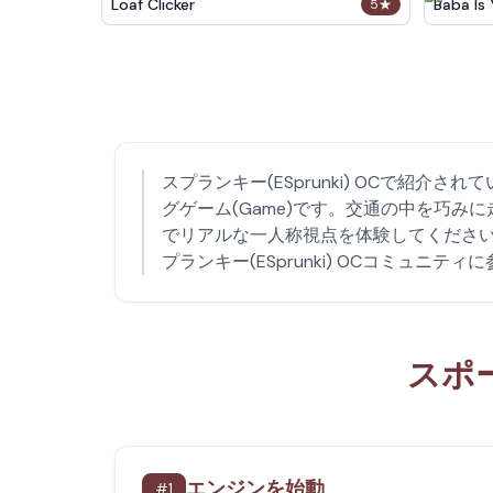
Loaf Clicker
Baba Is
5
★
スプランキー(ESprunki) OCで
グゲーム(Game)です。交通の中を巧
でリアルな一人称視点を体験してくださ
プランキー(ESprunki) OCコミュニテ
スポ
エンジンを始動
#
1