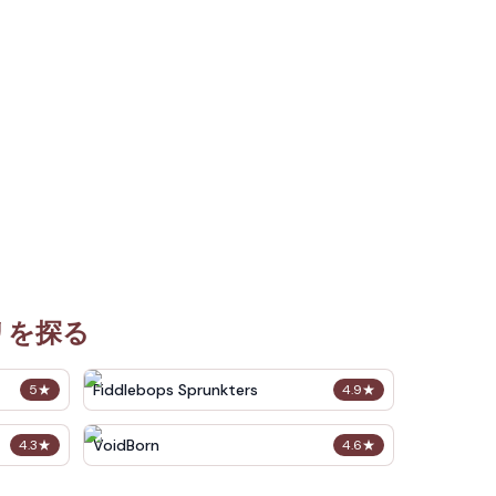
リを探る
Fiddlebops Sprunkters
5
★
4.9
★
VoidBorn
4.3
★
4.6
★