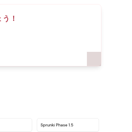
ょう！
★
4.5
★
4.8
Sprunki Phase 1.5