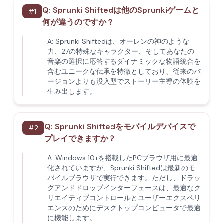
Q:
Sprunki Shiftedは他のSprunkiゲームと
#
1
何が違うのですか？
A:
Sprunki Shiftedは、オーレンの神のような
力、27の特殊なキャラクター、そしてあなたの
音楽の選択に応答するダイナミックな物語統合を
含むユニークな伝承を特徴としており、従来のバ
ージョンよりも没入型でストーリー主導の体験を
生み出します。
Q:
Sprunki Shiftedをモバイルデバイスで
#
2
プレイできますか？
A:
Windows 10+を搭載したPCブラウザ用に最適
化されていますが、Sprunki Shiftedは最新のモ
バイルブラウザで実行できます。ただし、ドラッ
グアンドドロップインターフェースは、最適なク
リエイティブコントロールとユーザーエクスペリ
エンスのためにデスクトップコンピュータで最適
に機能します。