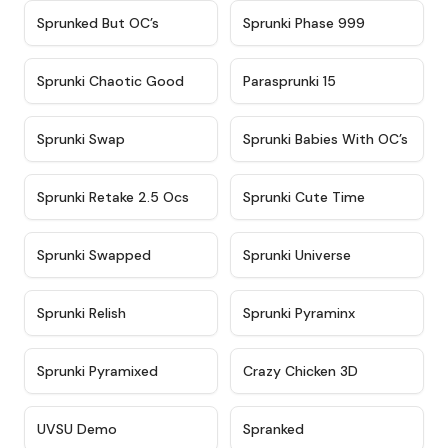
★
4.5
★
4.5
Sprunked But OC’s
Sprunki Phase 999
★
4.7
★
4.9
Sprunki Chaotic Good
Parasprunki 15
★
4.9
★
4.8
Sprunki Swap
Sprunki Babies With OC’s
★
4.6
★
5
Sprunki Retake 2.5 Ocs
Sprunki Cute Time
★
4.8
★
4.6
Sprunki Swapped
Sprunki Universe
★
4.8
★
4.4
Sprunki Relish
Sprunki Pyraminx
★
4.8
★
4.7
Sprunki Pyramixed
Crazy Chicken 3D
★
4.4
★
4.8
UVSU Demo
Spranked