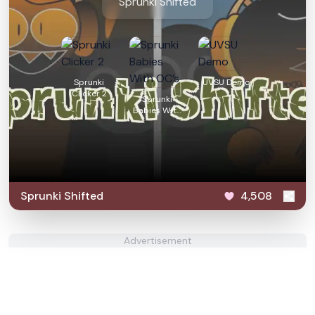
Sprunki Shifted
Sprunki
UVSU Demo
Clicker 2
Sprunki
Babies With
OC’s
Sprunki Shifted
4,508
Advertisement