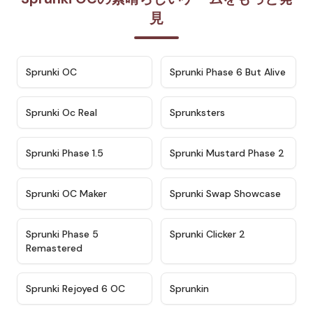
見
★
4.7
★
4.9
Sprunki OC
Sprunki Phase 6 But Alive
★
4.5
★
4.5
Sprunki Oc Real
Sprunksters
★
4.8
★
4.4
Sprunki Phase 1.5
Sprunki Mustard Phase 2
★
4.4
★
4.6
Sprunki OC Maker
Sprunki Swap Showcase
★
4.9
★
4.8
Sprunki Phase 5
Sprunki Clicker 2
Remastered
★
4.4
★
4.9
Sprunki Rejoyed 6 OC
Sprunkin