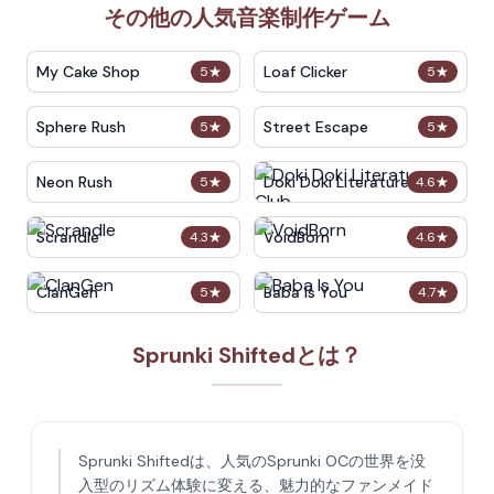
その他の人気音楽制作ゲーム
My Cake Shop
Loaf Clicker
5
★
5
★
Sphere Rush
Street Escape
5
★
5
★
Neon Rush
Doki Doki Literature Club
5
★
4.6
★
Scrandle
VoidBorn
4.3
★
4.6
★
ClanGen
Baba Is You
5
★
4.7
★
Sprunki Shiftedとは？
Sprunki Shiftedは、人気のSprunki OCの世界を没
入型のリズム体験に変える、魅力的なファンメイド