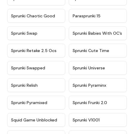
★
4.7
★
4.9
Sprunki Chaotic Good
Parasprunki 15
★
4.9
★
4.8
Sprunki Swap
Sprunki Babies With OC’s
★
4.6
★
5
Sprunki Retake 2.5 Ocs
Sprunki Cute Time
★
4.8
★
4.6
Sprunki Swapped
Sprunki Universe
★
4.8
★
4.4
Sprunki Relish
Sprunki Pyraminx
★
4.8
★
4.4
Sprunki Pyramixed
Sprunki Frunki 2.0
★
4.6
★
4.5
Squid Game Unblocked
Sprunki V1001