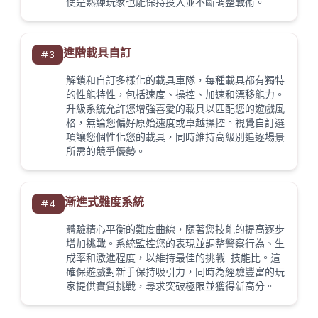
使是熟練玩家也能保持投入並不斷調整戰術。
進階載具自訂
#
3
解鎖和自訂多樣化的載具車隊，每種載具都有獨特
的性能特性，包括速度、操控、加速和漂移能力。
升級系統允許您增強喜愛的載具以匹配您的遊戲風
格，無論您偏好原始速度或卓越操控。視覺自訂選
項讓您個性化您的載具，同時維持高級別追逐場景
所需的競爭優勢。
漸進式難度系統
#
4
體驗精心平衡的難度曲線，隨著您技能的提高逐步
增加挑戰。系統監控您的表現並調整警察行為、生
成率和激進程度，以維持最佳的挑戰-技能比。這
確保遊戲對新手保持吸引力，同時為經驗豐富的玩
家提供實質挑戰，尋求突破極限並獲得新高分。