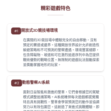
精彩遊戲特色
開放式3D競技場環境
#
1
在廣闊的3D競技場中體驗完全的自由移動，沒有
預定的賽道或邊界。這種開放世界設計允許創造性
躲避策略和不可預測的警察遭遇。環境豐富細節，
包含障礙物、坡道和可在激烈追逐序列中為您提供
戰術優勢的戰略位置。無限制的遊戲玩法鼓勵探索
並獎勵掌握地形的玩家。
動態警察AI系統
#
2
面對日益智能和激進的警車，它們會根據您的駕駛
模式調整追捕策略。AI系統確保每次遊戲都感覺獨
特且具有挑戰性，警車會學習預測您的動作並協調
努力以有效包圍您。這創造了漸進式挑戰體驗，即