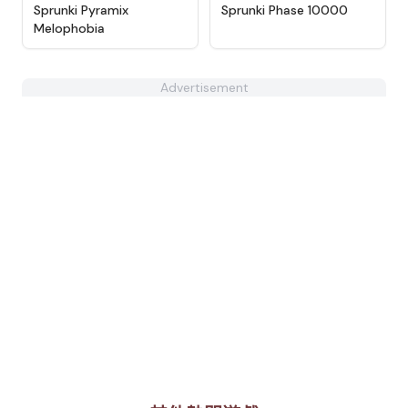
★
4.6
★
4.7
Sprunki Pyramix
Sprunki Phase 10000
Melophobia
Advertisement