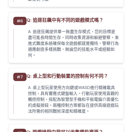
Q:
追逐狂飆中有不同的遊戲模式嗎？
#
6
A:
追逐狂飆提供單一無盡生存模式，您的目標是
盡可能長時間生存，同時收集資源和躲避警察。漸
進式難度系統確保每次遊戲都感覺獨特，警察行為
適應創造多樣挑戰，無論您的技能水平或經驗如
何。
Q:
桌上型和行動裝置的控制有何不同？
#
7
A:
桌上型玩家使用方向鍵或WASD進行精確載具
控制，具有響應式鍵盤輸入。行動玩家使用直觀的
觸控控制，搭配為智慧型手機和平板電腦介面優化
的虛擬按鈕。兩種控制方案都旨在提供高級遊戲玩
法所需的相同戰術深度和精確度。