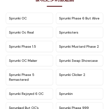
★
4.7
★
4.9
Sprunki OC
Sprunki Phase 6 But Alive
★
4.5
★
4.5
Sprunki Oc Real
Sprunksters
★
4.8
★
4.4
Sprunki Phase 1.5
Sprunki Mustard Phase 2
★
4.4
★
4.6
Sprunki OC Maker
Sprunki Swap Showcase
★
4.9
★
4.8
Sprunki Phase 5
Sprunki Clicker 2
Remastered
★
4.4
★
4.9
Sprunki Rejoyed 6 OC
Sprunkin
★
4.5
★
4.5
Sprunked But OC’s
Sprunki Phase 999