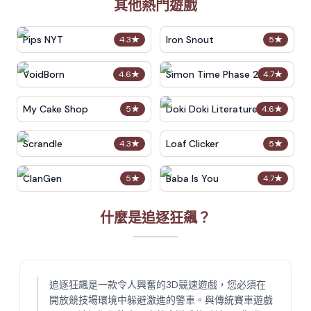
其他熱門遊戲
Pips NYT
Iron Snout
4.3
★
5
★
VoidBorn
Simon Time Phase 2
4.6
★
4.7
★
My Cake Shop
Doki Doki Literature Club
5
★
4.6
★
Scrandle
Loaf Clicker
4.3
★
5
★
ClanGen
Baba Is You
5
★
4.7
★
什麼是追逐狂飆？
追逐狂飆是一款令人興奮的3D競速遊戲，您必須在
開放競技場環境中躲避激進的警車。與傳統賽車遊戲