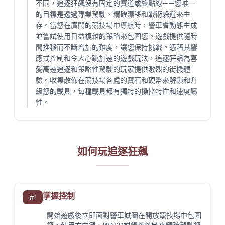
不同，追逐狂飆沒有固定的賽道或終點線——您唯一
的目標是透過專業駕駛、精確漂移和戰術躲避來生
存。當您在廣闊的競技場中導航時，警車會動態生成
並嘗試使用日益複雜的策略來包圍您。遊戲提供隨時
間推移而不斷增加的難度，讓您保持挑戰。憑藉其響
應式控制和令人心跳加速的遊戲玩法，追逐狂飆為喜
愛高速追逐和策略性駕駛的玩家提供激烈的街機體
驗。收集散佈在競技場各處的寶石和硬幣來解鎖和升
級您的載具，每種載具都有獨特的操控特性和速度屬
性。
如何玩追逐狂飆
掌握控制
#
1
開始遊戲後立即面對警車試圖在開放競技場中包圍