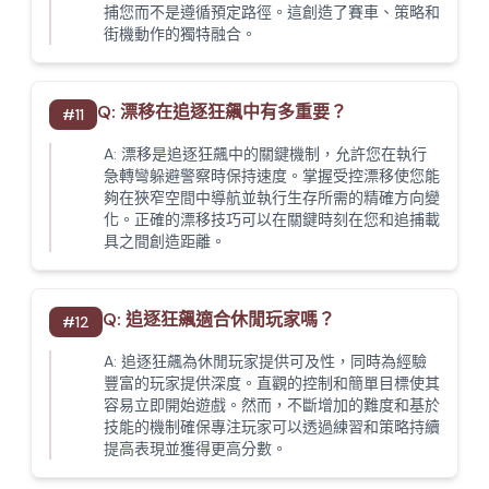
捕您而不是遵循預定路徑。這創造了賽車、策略和
街機動作的獨特融合。
Q:
漂移在追逐狂飆中有多重要？
#
11
A:
漂移是追逐狂飆中的關鍵機制，允許您在執行
急轉彎躲避警察時保持速度。掌握受控漂移使您能
夠在狹窄空間中導航並執行生存所需的精確方向變
化。正確的漂移技巧可以在關鍵時刻在您和追捕載
具之間創造距離。
Q:
追逐狂飆適合休閒玩家嗎？
#
12
A:
追逐狂飆為休閒玩家提供可及性，同時為經驗
豐富的玩家提供深度。直觀的控制和簡單目標使其
容易立即開始遊戲。然而，不斷增加的難度和基於
技能的機制確保專注玩家可以透過練習和策略持續
提高表現並獲得更高分數。