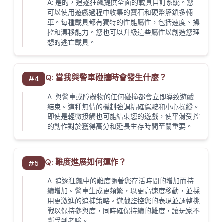
A:
是的，追逐狂飆提供全面的載具自訂系統。您
可以使用遊戲過程中收集的寶石和硬幣解鎖多輛
車。每種載具都有獨特的性能屬性，包括速度、操
控和漂移能力。您也可以升級這些屬性以創造您理
想的逃亡載具。
Q:
當我與警車碰撞時會發生什麼？
#
4
A:
與警車或障礙物的任何碰撞都會立即導致遊戲
結束。這種無情的機制強調精確駕駛和小心操縱。
即使是輕微接觸也可能結束您的遊戲，使平滑受控
的動作對於獲得高分和延長生存時間至關重要。
Q:
難度進展如何運作？
#
5
A:
追逐狂飆中的難度隨著您存活時間的增加而持
續增加。警車生成更頻繁，以更高速度移動，並採
用更激進的追捕策略。遊戲監控您的表現並調整挑
戰以保持參與度，同時確保持續的難度，讓玩家不
斷受到考驗。