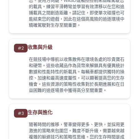
您。使用方向鍵、WASD或觸控控制來精確駕駛您
的載具。練習平滑轉彎並學習有效漂移以在您和追
捕載具之間創造距離。請記住，即使單次碰撞也可
能結束您的遊戲，因此在這個高風險的追逐環境中
精確駕駛對生存至關重要。
收集與升級
#
2
在競技場中導航以收集散佈在環境各處的珍貴寶石
和硬幣。這些收藏品作為貨幣來解鎖具有優異統計
數據和性能特性的新載具。每輛車都提供獨特的操
控、加速和最高速度屬性，可以顯著提高您的生存
機會。這些資源的策略性收集對於長期進展和在日
益困難的追逐場景中獲得高分至關重要。
生存與進化
#
3
隨著時間的推移，警車變得更多、更快，並採用更
激進的策略來包圍您。難度不斷升級，需要越來越
複雜的躲避技巧和策略性思維。您的生存時間是成