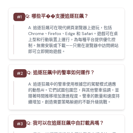
Q:
哪些平��支援追逐狂飆？
#
1
A:
追逐狂飆可在現代網頁瀏覽器上遊玩，包括
Chrome、Firefox、Edge 和 Safari。遊戲可在桌
上型和行動裝置上運行，為每種平台提供優化控
制。無需安裝或下載——只需在瀏覽器中訪問網站
即可立即開始遊戲。
Q:
追逐狂飆中的警車如何運作？
#
2
A:
追逐狂飆中的警車使用根據您的駕駛模式適應
的動態AI。它們試圖包圍您，與其他警車協調，並
隨著時間推移增加激進程度。警車的數量和速度持
續增加，創造需要策略躲避的不斷升級挑戰。
Q:
我可以在追逐狂飆中自訂載具嗎？
#
3