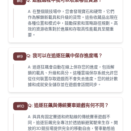
Q:
遊戲過程中我可以收集哪些資源？
#
8
A:
在整個競技場中，您會發現寶石和硬幣，它們
作為解鎖新載具和升級的貨幣。這些收藏品出現在
各種位置和模式中，鼓勵探索和策略路徑規劃。高
效的資源收集對於進展和存取高性能載具至關重
要。
Q:
我可以在追逐狂飆中保存進度嗎？
#
9
A:
追逐狂飆會自動在線上保存您的進度，包括解
鎖的載具、升級和高分。這種雲端保存系統允許您
從任何裝置存取遊戲而不會失去進度。您的統計數
據和成就安全儲存並在遊戲會話間同步。
Q:
追逐狂飆與傳統賽車遊戲有何不同？
#
10
A:
與具有固定賽道和終點線的傳統賽車遊戲不
同，追逐狂飆完全專注於透過躲避駕駛來生存。開
放的3D競技場提供完全的移動自由，警車動態追