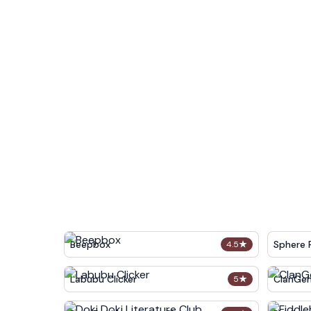
Beepbox
Sphere 
4.5
★
Labubu Clicker
ClanGe
5
★