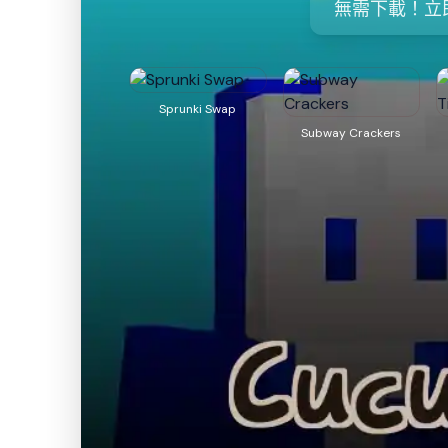
無需下載！立
Sprunki Swap
Subway Crackers