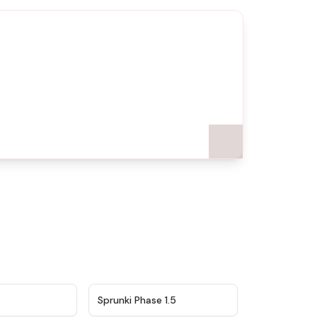
★
4.5
★
4.8
Sprunki Phase 1.5