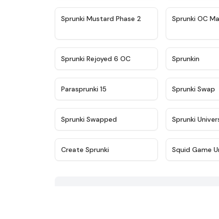
★
4.4
Sprunki Mustard Phase 2
Sprunki OC Ma
★
4.4
Sprunki Rejoyed 6 OC
Sprunkin
★
4.9
Parasprunki 15
Sprunki Swap
★
4.8
Sprunki Swapped
Sprunki Univer
★
4.8
Create Sprunki​
Squid Game U