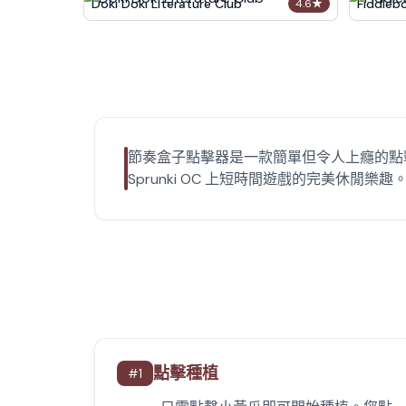
Doki Doki Literature Club
Fiddleb
4.6
★
節奏盒子點擊器是一款簡單但令人上癮的點
Sprunki OC 上短時間遊戲的完美休閒樂趣
點擊種植
#
1