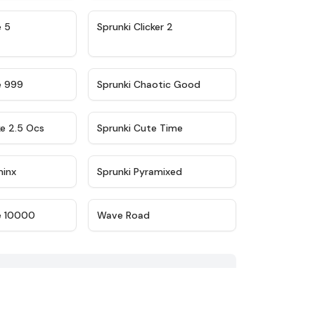
★
4.9
★
4.8
e 5
Sprunki Clicker 2
★
4.5
★
4.7
e 999
Sprunki Chaotic Good
★
4.6
★
5
ke 2.5 Ocs
Sprunki Cute Time
★
4.4
★
4.8
minx
Sprunki Pyramixed
★
4.7
★
4.3
e 10000
Wave Road