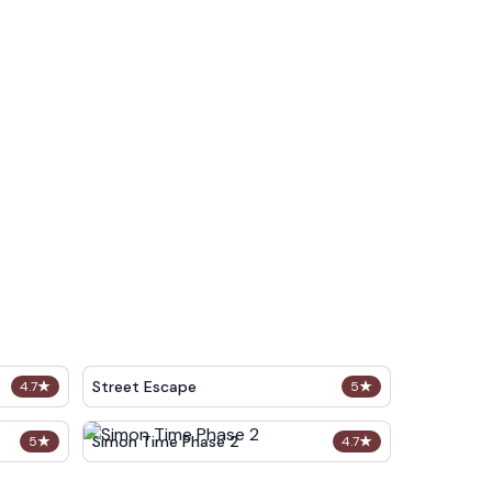
Street Escape
4.7
★
5
★
Simon Time Phase 2
5
★
4.7
★