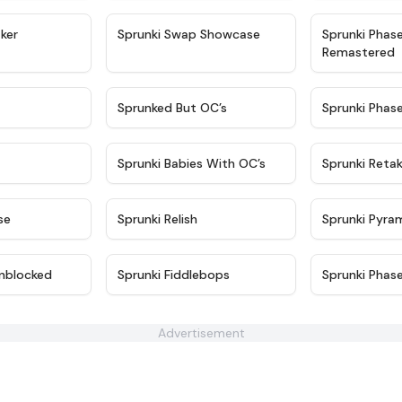
★
4.4
★
4.6
ker
Sprunki Swap Showcase
Sprunki Phas
Remastered
★
4.9
★
4.5
Sprunked But OC’s
Sprunki Phas
★
4.9
★
4.8
Sprunki Babies With OC’s
Sprunki Reta
★
4.6
★
4.8
se
Sprunki Relish
Sprunki Pyra
★
4.6
★
4.4
nblocked
Sprunki Fiddlebops
Sprunki Phas
Advertisement