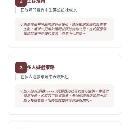
2
生存指南
在危險的世界中生存並茁壯成長
💡
總是在夜幕降臨前建造庇護所。快速創建床鋪以設置重
生點。攜帶火把用於照明並保持食物充足。在較低層級
開採以獲得更好的資源，但要小心岩漿。
3
多人遊戲策略
在多人遊戲環境中表現出色
💡
加入擁有活躍Discord伺服器的社區以進行協調。專注於
特定技能，如紅石工程或農業。參加伺服器活動和小遊
戲以獲得獎勵。始終閱讀並遵守伺服器規則。