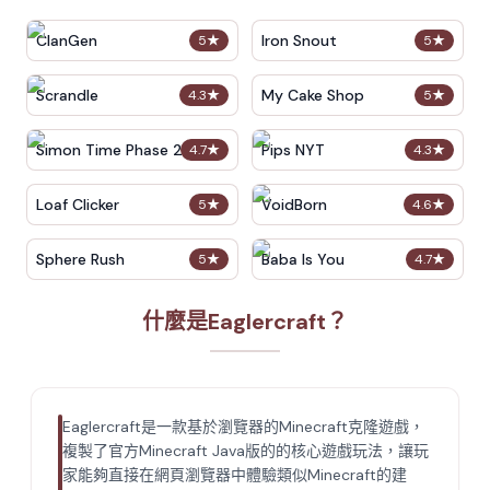
ClanGen
Iron Snout
5
★
5
★
Scrandle
My Cake Shop
4.3
★
5
★
Simon Time Phase 2
Pips NYT
4.7
★
4.3
★
Loaf Clicker
VoidBorn
5
★
4.6
★
Sphere Rush
Baba Is You
5
★
4.7
★
什麼是Eaglercraft？
Eaglercraft是一款基於瀏覽器的Minecraft克隆遊戲，
複製了官方Minecraft Java版的的核心遊戲玩法，讓玩
家能夠直接在網頁瀏覽器中體驗類似Minecraft的建