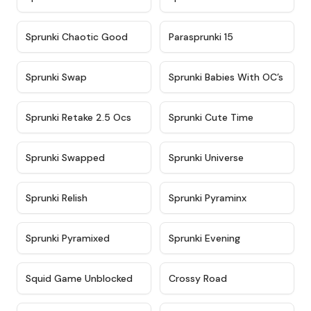
★
4.7
★
4.9
Sprunki Chaotic Good
Parasprunki 15
★
4.9
★
4.8
Sprunki Swap
Sprunki Babies With OC’s
★
4.6
★
5
Sprunki Retake 2.5 Ocs
Sprunki Cute Time
★
4.8
★
4.6
Sprunki Swapped
Sprunki Universe
★
4.8
★
4.4
Sprunki Relish
Sprunki Pyraminx
★
4.8
★
4.7
Sprunki Pyramixed
Sprunki Evening
★
4.6
★
4.8
Squid Game Unblocked
Crossy Road