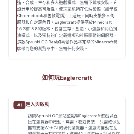
造、合成、生存和多人遊戲模式，無需下載或安裝。它
設計用於提高可及性，使玩家能夠在低端設備（如學校
Chromebook和舊款電腦）上遊玩，同時支援多人伺
服器和自定義內容。Eaglercraft提供基於Minecraft
1.5.2和1.8.8的版本，包含生存、創造、小遊戲和角色扮
演模式，以及獨特的自定義選項和社區驅動的伺服器。
這款Sprunki OC Real的喜愛作品將完整的Minecraft體
驗帶到您的瀏覽器中，無需任何安裝。
如何玩Eaglercraft
進入與啟動
#
1
訪問Sprunki OC網站並點擊Eaglercraft遊戲以直
接在瀏覽器中啟動。無需下載或安裝 - 只需確保您
擁有支援WebGL的現代瀏覽器。遊戲將自動在您
的瀏覽器窗口中加載，準備好即時遊玩。您可以在