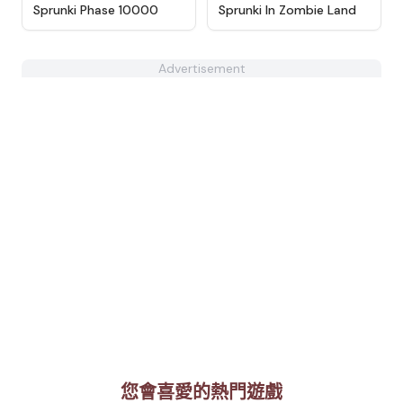
★
4.7
★
4.5
Sprunki Phase 10000
Sprunki In Zombie Land
Advertisement
您會喜愛的熱門遊戲