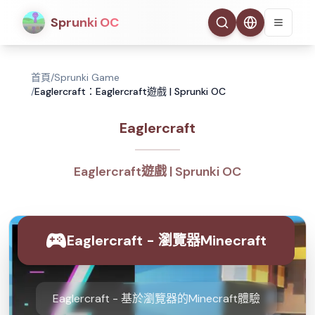
Sprunki OC
首頁
/
Sprunki Game
/
Eaglercraft：Eaglercraft遊戲 | Sprunki OC
Eaglercraft
Eaglercraft遊戲 | Sprunki OC
Eaglercraft - 瀏覽器Minecraft
Eaglercraft - 基於瀏覽器的Minecraft體驗