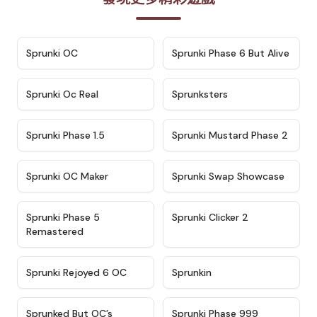
★
4.7
★
4.9
Sprunki OC
Sprunki Phase 6 But Alive
★
4.5
★
4.5
Sprunki Oc Real
Sprunksters
★
4.8
★
4.4
Sprunki Phase 1.5
Sprunki Mustard Phase 2
★
4.4
★
4.6
Sprunki OC Maker
Sprunki Swap Showcase
★
4.9
★
4.8
Sprunki Phase 5
Sprunki Clicker 2
Remastered
★
4.4
★
4.9
Sprunki Rejoyed 6 OC
Sprunkin
★
4.5
★
4.5
Sprunked But OC’s
Sprunki Phase 999