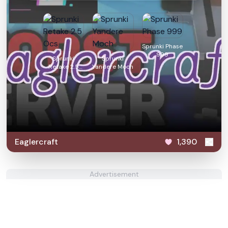
Sprunki Phase
999
Sprunki
Sprunki
Retake 2.5
Yandere Moch
Ocs
Eaglercraft
1,390
Advertisement