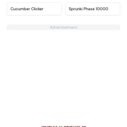
★
4.4
★
4.7
Cucumber Clicker
Sprunki Phase 10000
Advertisement