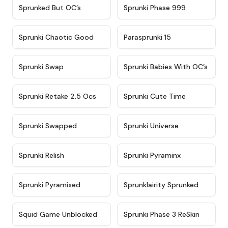
★
4.5
★
4.5
Sprunked But OC’s
Sprunki Phase 999
★
4.7
★
4.9
Sprunki Chaotic Good
Parasprunki 15
★
4.9
★
4.8
Sprunki Swap
Sprunki Babies With OC’s
★
4.6
★
5
Sprunki Retake 2.5 Ocs
Sprunki Cute Time
★
4.8
★
4.6
Sprunki Swapped
Sprunki Universe
★
4.8
★
4.4
Sprunki Relish
Sprunki Pyraminx
★
4.8
★
5
Sprunki Pyramixed
Sprunklairity Sprunked
★
4.6
★
4.4
Squid Game Unblocked
Sprunki Phase 3 ReSkin