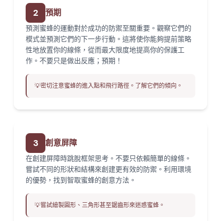
2
預期
預測蜜蜂的運動對於成功的防禦至關重要。觀察它們的
模式並預測它們的下一步行動。這將使你能夠提前策略
性地放置你的線條，從而最大限度地提高你的保護工
作。不要只是做出反應；預期！
💡
密切注意蜜蜂的進入點和飛行路徑。了解它們的傾向。
3
創意屏障
在創建屏障時跳脫框架思考。不要只依賴簡單的線條。
嘗試不同的形狀和結構來創建更有效的防禦。利用環境
的優勢，找到智取蜜蜂的創意方法。
💡
嘗試繪製圓形、三角形甚至鋸齒形來迷惑蜜蜂。