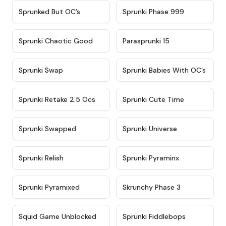
★
4.5
★
4.5
Sprunked But OC’s
Sprunki Phase 999
★
4.7
★
4.9
Sprunki Chaotic Good
Parasprunki 15
★
4.9
★
4.8
Sprunki Swap
Sprunki Babies With OC’s
★
4.6
★
5
Sprunki Retake 2.5 Ocs
Sprunki Cute Time
★
4.8
★
4.6
Sprunki Swapped
Sprunki Universe
★
4.8
★
4.4
Sprunki Relish
Sprunki Pyraminx
★
4.8
★
4.6
Sprunki Pyramixed
Skrunchy Phase 3
★
4.6
★
4.4
Squid Game Unblocked
Sprunki Fiddlebops