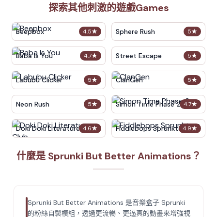
探索其他刺激的遊戲Games
Beepbox
Sphere Rush
4.5
★
5
★
Baba Is You
Street Escape
4.7
★
5
★
Labubu Clicker
ClanGen
5
★
5
★
Neon Rush
Simon Time Phase 2
5
★
4.7
★
Doki Doki Literature Club
Fiddlebops Sprunkters
4.6
★
4.9
★
什麼是 Sprunki But Better Animations？
Sprunki But Better Animations 是音樂盒子 Sprunki
的粉絲自製模組，透過更流暢、更逼真的動畫來增強視