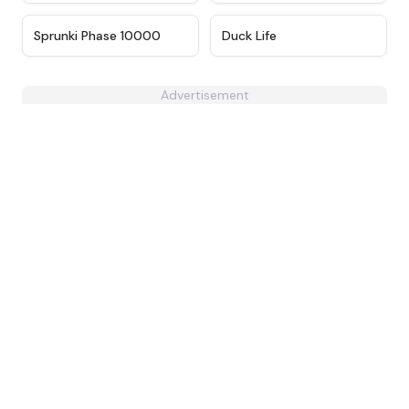
★
4.7
★
4.4
Sprunki Phase 10000
Duck Life
Advertisement