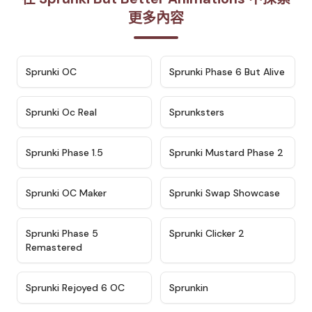
更多內容
★
4.7
★
4.9
Sprunki OC
Sprunki Phase 6 But Alive
★
4.5
★
4.5
Sprunki Oc Real
Sprunksters
★
4.8
★
4.4
Sprunki Phase 1.5
Sprunki Mustard Phase 2
★
4.4
★
4.6
Sprunki OC Maker
Sprunki Swap Showcase
★
4.9
★
4.8
Sprunki Phase 5
Sprunki Clicker 2
Remastered
★
4.4
★
4.9
Sprunki Rejoyed 6 OC
Sprunkin