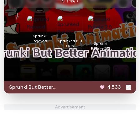
需下載！
Sprunki
Rejoyed
Sprunked But
Sprunki
OC’s
Retake 2.5
Ocs
Sprunki But Better
4,533
Animations
Advertisement