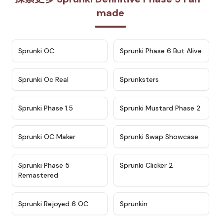
made
★
4.7
★
4.9
Sprunki OC
Sprunki Phase 6 But Alive
★
4.5
★
4.5
Sprunki Oc Real
Sprunksters
★
4.8
★
4.4
Sprunki Phase 1.5
Sprunki Mustard Phase 2
★
4.4
★
4.6
Sprunki OC Maker
Sprunki Swap Showcase
★
4.9
★
4.8
Sprunki Phase 5
Sprunki Clicker 2
Remastered
★
4.4
★
4.9
Sprunki Rejoyed 6 OC
Sprunkin