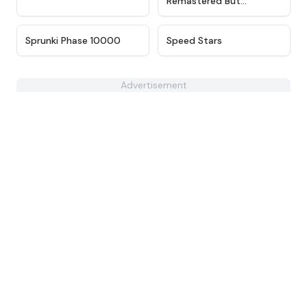
Remastered But
Everyone is Vineria
★
4.7
★
4.4
Sprunki Phase 10000
​​Speed Stars​
Advertisement