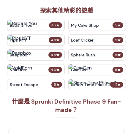
探索其他精彩的遊戲
Baba Is You
My Cake Shop
4.7
★
5
★
Pips NYT
Loaf Clicker
4.3
★
5
★
Beepbox
Sphere Rush
4.5
★
5
★
VoidBorn
ClanGen
4.6
★
5
★
Street Escape
Simon Time Phase 2
5
★
4.7
★
什麼是 Sprunki Definitive Phase 9 Fan-
made？