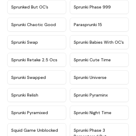
★
4.5
★
4.5
Sprunked But OC’s
Sprunki Phase 999
★
4.7
★
4.9
Sprunki Chaotic Good
Parasprunki 15
★
4.9
★
4.8
Sprunki Swap
Sprunki Babies With OC’s
★
4.6
★
5
Sprunki Retake 2.5 Ocs
Sprunki Cute Time
★
4.8
★
4.6
Sprunki Swapped
Sprunki Universe
★
4.8
★
4.4
Sprunki Relish
Sprunki Pyraminx
★
4.8
★
4.4
Sprunki Pyramixed
Sprunki Night Time
★
4.6
★
4.7
Squid Game Unblocked
Sprunki Phase 3