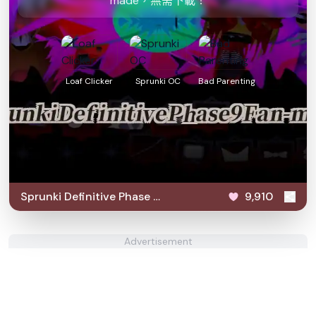
made，無需下載！
Loaf Clicker
Sprunki OC
Bad Parenting
Sprunki Definitive Phase 9
9,910
Fan-made
Advertisement