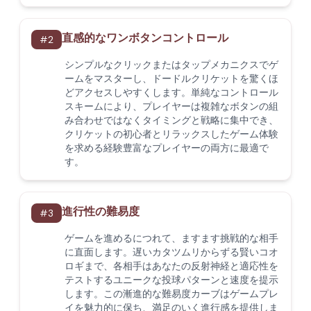
直感的なワンボタンコントロール
#
2
シンプルなクリックまたはタップメカニクスでゲ
ームをマスターし、ドードルクリケットを驚くほ
どアクセスしやすくします。単純なコントロール
スキームにより、プレイヤーは複雑なボタンの組
み合わせではなくタイミングと戦略に集中でき、
クリケットの初心者とリラックスしたゲーム体験
を求める経験豊富なプレイヤーの両方に最適で
す。
進行性の難易度
#
3
ゲームを進めるにつれて、ますます挑戦的な相手
に直面します。遅いカタツムリからずる賢いコオ
ロギまで、各相手はあなたの反射神経と適応性を
テストするユニークな投球パターンと速度を提示
します。この漸進的な難易度カーブはゲームプレ
イを魅力的に保ち、満足のいく進行感を提供しま