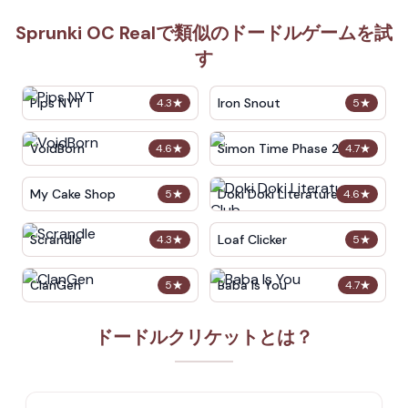
Sprunki OC Realで類似のドードルゲームを試
す
Pips NYT
Iron Snout
4.3
★
5
★
VoidBorn
Simon Time Phase 2
4.6
★
4.7
★
My Cake Shop
Doki Doki Literature Club
5
★
4.6
★
Scrandle
Loaf Clicker
4.3
★
5
★
ClanGen
Baba Is You
5
★
4.7
★
ドードルクリケットとは？