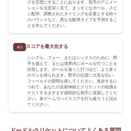
グを完璧にすることにあります。投手のアニメー
ションを注意深く見て、まっすぐなボール、スピ
ン配球、調整されたタイミングを必要とする時々
のバウンスなど、異なる配球タイプを予測するこ
とを学んでください。
スコアを最大化する
#
3
シングル、フォー、またはシックスのために、野
手を越えて、または境界内にボールを打つことを
目指します。ボールを遠くに打つほど、より多く
のランを得られます。野手の位置に注意を払い、
フィールドの隙間を探してください。進歩するに
つれて、あなたの反射神経とクリケットの知識を
テストするますます挑戦的な相手に直面してくだ
さい。各ゲームでハイスコアを打ち破ろうと試み
てください。
ドードルクリケットについてよくある質問