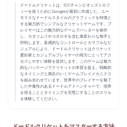
ドードルクリケットは、ICCチャンピオンズトロフ
ィーを祝うためにGoogleが最初に作成した、ユー
モラスなドードルスタイルのグラフィックを特徴と
する魅力的でシンプルなクリケットゲームです。プ
レイヤーはこの魅力的なゲームでバッターを操作
し、カタツムリやコオロギを含む風変わりな相手と
対戦します。直感的なコントロールとカラフルなビ
ジュアルにより、ドードルクリケットはクリケット
愛好家とカジュアルプレイヤーの両方にとってアク
セスしやすい体験を提供します。このゲームは魅力
的なパッケージでクリケットの本質を捉え、戦略的
なタイミングと満足のいくゲームプレイメカニクス
を組み合わせています。世界中のプレイヤーを魅了
した中毒性のあるドードルアドベンチャーで、境界
を得ることとタイミングを完璧にすることのスリル
を体験してください。
ドードルクリケットをマスターする方法