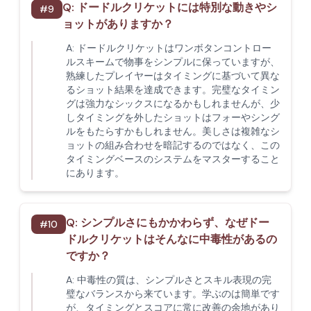
Q:
ドードルクリケットには特別な動きやシ
#
9
ョットがありますか？
A:
ドードルクリケットはワンボタンコントロー
ルスキームで物事をシンプルに保っていますが、
熟練したプレイヤーはタイミングに基づいて異な
るショット結果を達成できます。完璧なタイミン
グは強力なシックスになるかもしれませんが、少
しタイミングを外したショットはフォーやシング
ルをもたらすかもしれません。美しさは複雑なシ
ョットの組み合わせを暗記するのではなく、この
タイミングベースのシステムをマスターすること
にあります。
Q:
シンプルさにもかかわらず、なぜドー
#
10
ドルクリケットはそんなに中毒性があるの
ですか？
A:
中毒性の質は、シンプルさとスキル表現の完
璧なバランスから来ています。学ぶのは簡単です
が、タイミングとスコアに常に改善の余地があり