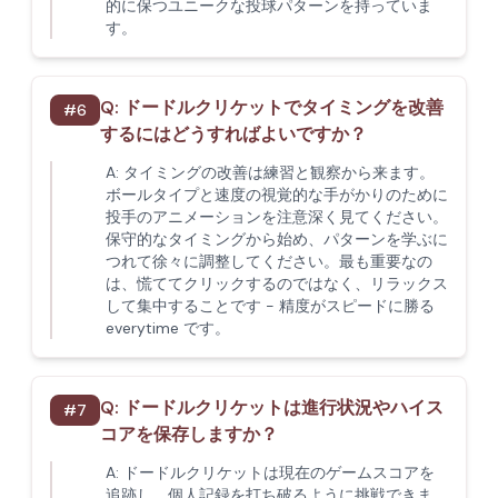
的に保つユニークな投球パターンを持っていま
す。
Q:
ドードルクリケットでタイミングを改善
#
6
するにはどうすればよいですか？
A:
タイミングの改善は練習と観察から来ます。
ボールタイプと速度の視覚的な手がかりのために
投手のアニメーションを注意深く見てください。
保守的なタイミングから始め、パターンを学ぶに
つれて徐々に調整してください。最も重要なの
は、慌ててクリックするのではなく、リラックス
して集中することです - 精度がスピードに勝る
everytime です。
Q:
ドードルクリケットは進行状況やハイス
#
7
コアを保存しますか？
A:
ドードルクリケットは現在のゲームスコアを
追跡し、個人記録を打ち破るように挑戦できま