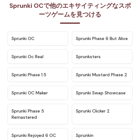
Sprunki OCで他のエキサイティングなスポ
ーツゲームを見つける
★
4.7
★
4.9
Sprunki OC
Sprunki Phase 6 But Alive
★
4.5
★
4.5
Sprunki Oc Real
Sprunksters
★
4.8
★
4.4
Sprunki Phase 1.5
Sprunki Mustard Phase 2
★
4.4
★
4.6
Sprunki OC Maker
Sprunki Swap Showcase
★
4.9
★
4.8
Sprunki Phase 5
Sprunki Clicker 2
Remastered
★
4.4
★
4.9
Sprunki Rejoyed 6 OC
Sprunkin