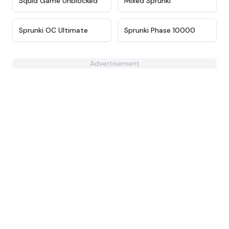
Squid Game Unblocked
Mixed Sprunki
★
4.3
★
4.7
Sprunki OC Ultimate
Sprunki Phase 10000
Advertisement