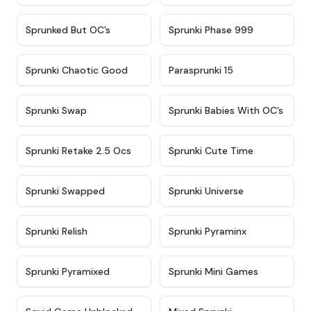
★
4.5
★
4.5
Sprunked But OC’s
Sprunki Phase 999
★
4.7
★
4.9
Sprunki Chaotic Good
Parasprunki 15
★
4.9
★
4.8
Sprunki Swap
Sprunki Babies With OC’s
★
4.6
★
5
Sprunki Retake 2.5 Ocs
Sprunki Cute Time
★
4.8
★
4.6
Sprunki Swapped
Sprunki Universe
★
4.8
★
4.4
Sprunki Relish
Sprunki Pyraminx
★
4.8
★
4.8
Sprunki Pyramixed
Sprunki Mini Games
★
4.6
★
4.4