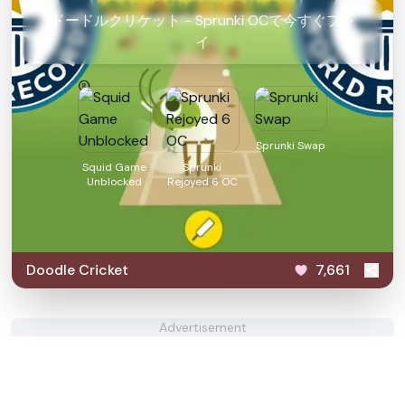
ドードルクリケット - Sprunki OCで今すぐプレ
イ
Sprunki Swap
Squid Game
Sprunki
Unblocked
Rejoyed 6 OC
Doodle Cricket
7,661
Advertisement